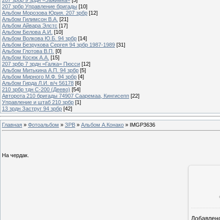
207 зрбр Управление бригады
[10]
Альбом Морозова Юрия. 207 зрбр
[12]
Альбом Гилимсон В.А.
[21]
Альбом Айвара Элстс
[17]
Альбом Белова А.И.
[10]
Альбом Волкова Ю.Б. 94 зрбр
[14]
Альбом Безрукова Сергея 94 зрбр 1987-1989
[31]
Альбом Глотова В.П.
[0]
Альбом Косюк А.А.
[15]
207 зрбр 7 зрдн =Галка= Пюсси
[12]
Альбом Митькина А.П. 94 зрбр
[5]
Альбом Мирного М.Ф. 94 зрбр
[4]
Альбом Гирда Л.И. в/ч 56178
[6]
210 зрбр тдн С-200 (Деево)
[54]
Авторота 210 бригады 74907 Сааремаа, Кингисепп
[22]
Управление и штаб 210 зрбр
[1]
13 зрдн Заструг 94 зрбр
[42]
Главная
»
Фотоальбом
»
ЗРВ
»
Альбом А.Конако
» IMGP3636
На чердак.
Добавлен