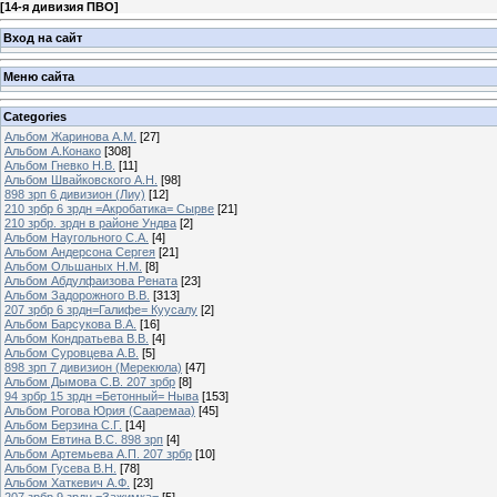
[
14-я дивизия ПВО
]
Вход на сайт
Меню сайта
Categories
Альбом Жаринова А.М.
[27]
Альбом А.Конако
[308]
Альбом Гневко Н.В.
[11]
Альбом Швайковского А.Н.
[98]
898 зрп 6 дивизион (Лиу)
[12]
210 зрбр 6 зрдн =Акробатика= Сырве
[21]
210 зрбр. зрдн в районе Ундва
[2]
Альбом Наугольного С.А.
[4]
Альбом Андерсона Сергея
[21]
Альбом Ольшаных Н.М.
[8]
Альбом Абдулфаизова Рената
[23]
Альбом Задорожного В.В.
[313]
207 зрбр 6 зрдн=Галифе= Куусалу
[2]
Альбом Барсукова В.А.
[16]
Альбом Кондратьева В.В.
[4]
Альбом Суровцева А.В.
[5]
898 зрп 7 дивизион (Мерекюла)
[47]
Альбом Дымова С.В. 207 зрбр
[8]
94 зрбр 15 зрдн =Бетонный= Ныва
[153]
Альбом Рогова Юрия (Сааремаа)
[45]
Альбом Берзина С.Г.
[14]
Альбом Евтина В.С. 898 зрп
[4]
Альбом Артемьева А.П. 207 зрбр
[10]
Альбом Гусева В.Н.
[78]
Альбом Хаткевич А.Ф.
[23]
207 зрбр 9 зрдн =Зажимка=
[5]