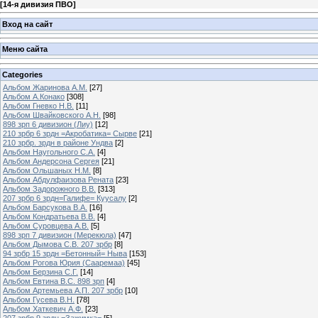
[
14-я дивизия ПВО
]
Вход на сайт
Меню сайта
Categories
Альбом Жаринова А.М.
[27]
Альбом А.Конако
[308]
Альбом Гневко Н.В.
[11]
Альбом Швайковского А.Н.
[98]
898 зрп 6 дивизион (Лиу)
[12]
210 зрбр 6 зрдн =Акробатика= Сырве
[21]
210 зрбр. зрдн в районе Ундва
[2]
Альбом Наугольного С.А.
[4]
Альбом Андерсона Сергея
[21]
Альбом Ольшаных Н.М.
[8]
Альбом Абдулфаизова Рената
[23]
Альбом Задорожного В.В.
[313]
207 зрбр 6 зрдн=Галифе= Куусалу
[2]
Альбом Барсукова В.А.
[16]
Альбом Кондратьева В.В.
[4]
Альбом Суровцева А.В.
[5]
898 зрп 7 дивизион (Мерекюла)
[47]
Альбом Дымова С.В. 207 зрбр
[8]
94 зрбр 15 зрдн =Бетонный= Ныва
[153]
Альбом Рогова Юрия (Сааремаа)
[45]
Альбом Берзина С.Г.
[14]
Альбом Евтина В.С. 898 зрп
[4]
Альбом Артемьева А.П. 207 зрбр
[10]
Альбом Гусева В.Н.
[78]
Альбом Хаткевич А.Ф.
[23]
207 зрбр 9 зрдн =Зажимка=
[5]