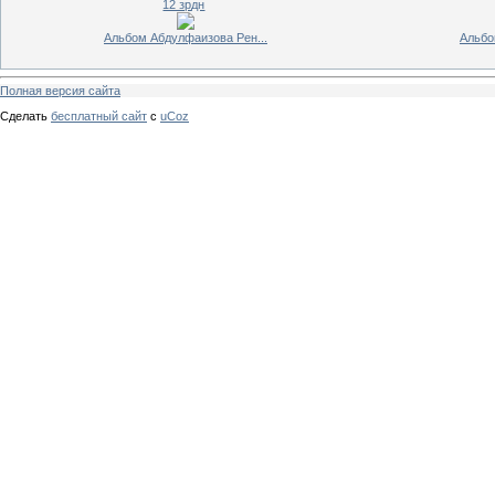
12 зрдн
Альбом Абдулфаизова Рен...
Альбо
Полная версия сайта
Сделать
бесплатный сайт
с
uCoz