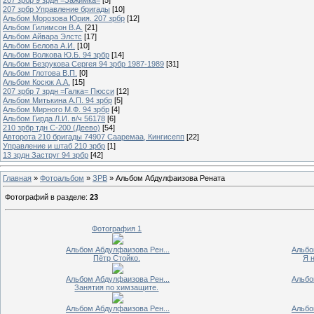
207 зрбр Управление бригады
[10]
Альбом Морозова Юрия. 207 зрбр
[12]
Альбом Гилимсон В.А.
[21]
Альбом Айвара Элстс
[17]
Альбом Белова А.И.
[10]
Альбом Волкова Ю.Б. 94 зрбр
[14]
Альбом Безрукова Сергея 94 зрбр 1987-1989
[31]
Альбом Глотова В.П.
[0]
Альбом Косюк А.А.
[15]
207 зрбр 7 зрдн =Галка= Пюсси
[12]
Альбом Митькина А.П. 94 зрбр
[5]
Альбом Мирного М.Ф. 94 зрбр
[4]
Альбом Гирда Л.И. в/ч 56178
[6]
210 зрбр тдн С-200 (Деево)
[54]
Авторота 210 бригады 74907 Сааремаа, Кингисепп
[22]
Управление и штаб 210 зрбр
[1]
13 зрдн Заструг 94 зрбр
[42]
Главная
»
Фотоальбом
»
ЗРВ
» Альбом Абдулфаизова Рената
Фотографий в разделе
:
23
Фотография 1
Альбом Абдулфаизова Рен...
Альбо
Пётр Стойко.
Я 
Альбом Абдулфаизова Рен...
Альбо
Занятия по химзащите.
Альбом Абдулфаизова Рен...
Альбо