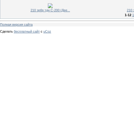
210 зрбр тдн С-200 (Дее...
210 
1-12
1
Полная версия сайта
Сделать
бесплатный сайт
с
uCoz