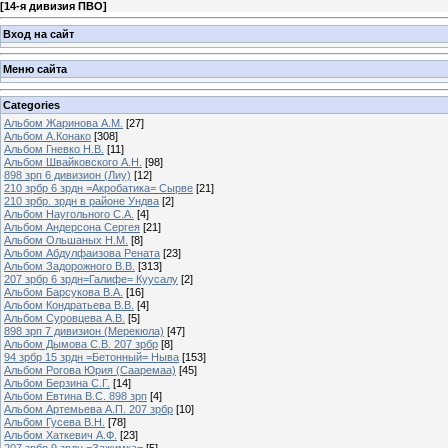
[
14-я дивизия ПВО
]
Вход на сайт
Меню сайта
Categories
Альбом Жаринова А.М.
[27]
Альбом А.Конако
[308]
Альбом Гневко Н.В.
[11]
Альбом Швайковского А.Н.
[98]
898 зрп 6 дивизион (Лиу)
[12]
210 зрбр 6 зрдн =Акробатика= Сырве
[21]
210 зрбр. зрдн в районе Ундва
[2]
Альбом Наугольного С.А.
[4]
Альбом Андерсона Сергея
[21]
Альбом Ольшаных Н.М.
[8]
Альбом Абдулфаизова Рената
[23]
Альбом Задорожного В.В.
[313]
207 зрбр 6 зрдн=Галифе= Куусалу
[2]
Альбом Барсукова В.А.
[16]
Альбом Кондратьева В.В.
[4]
Альбом Суровцева А.В.
[5]
898 зрп 7 дивизион (Мерекюла)
[47]
Альбом Дымова С.В. 207 зрбр
[8]
94 зрбр 15 зрдн =Бетонный= Ныва
[153]
Альбом Рогова Юрия (Сааремаа)
[45]
Альбом Берзина С.Г.
[14]
Альбом Евтина В.С. 898 зрп
[4]
Альбом Артемьева А.П. 207 зрбр
[10]
Альбом Гусева В.Н.
[78]
Альбом Хаткевич А.Ф.
[23]
207 зрбр 9 зрдн =Зажимка=
[5]