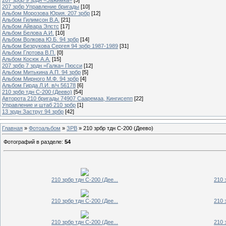
207 зрбр Управление бригады
[10]
Альбом Морозова Юрия. 207 зрбр
[12]
Альбом Гилимсон В.А.
[21]
Альбом Айвара Элстс
[17]
Альбом Белова А.И.
[10]
Альбом Волкова Ю.Б. 94 зрбр
[14]
Альбом Безрукова Сергея 94 зрбр 1987-1989
[31]
Альбом Глотова В.П.
[0]
Альбом Косюк А.А.
[15]
207 зрбр 7 зрдн =Галка= Пюсси
[12]
Альбом Митькина А.П. 94 зрбр
[5]
Альбом Мирного М.Ф. 94 зрбр
[4]
Альбом Гирда Л.И. в/ч 56178
[6]
210 зрбр тдн С-200 (Деево)
[54]
Авторота 210 бригады 74907 Сааремаа, Кингисепп
[22]
Управление и штаб 210 зрбр
[1]
13 зрдн Заструг 94 зрбр
[42]
Главная
»
Фотоальбом
»
ЗРВ
» 210 зрбр тдн С-200 (Деево)
Фотографий в разделе
:
54
210 зрбр тдн С-200 (Дее...
210 
210 зрбр тдн С-200 (Дее...
210 
210 зрбр тдн С-200 (Дее...
210 