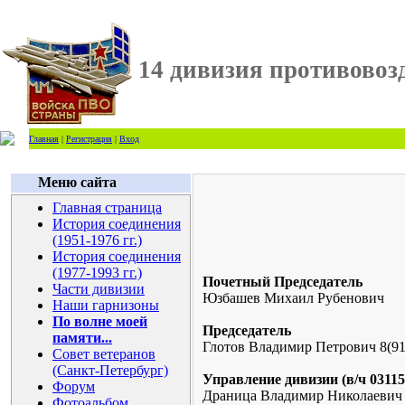
14 дивизия противово
Главная
|
Регистрация
|
Вход
Меню сайта
Главная страница
История соединения
(1951-1976 гг.)
История соединения
(1977-1993 гг.)
Почетный Председатель
Части дивизии
Юзбашев Михаил Рубенович
Наши гарнизоны
По волне моей
Председатель
памяти...
Глотов Владимир Петрович 8(9
Совет ветеранов
(Санкт-Петербург)
Управление дивизии (в/ч 03115
Форум
Драница Владимир Николаевич 
Фотоальбом