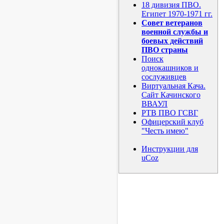
18 дивизия ПВО.
Египет 1970-1971 гг.
Совет ветеранов
военной службы и
боевых действий
ПВО страны
Поиск
однокашников и
сослуживцев
Виртуальная Кача.
Сайт Качинского
ВВАУЛ
РТВ ПВО ГСВГ
Офицерский клуб
"Честь имею"
Инструкции для
uCoz