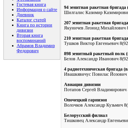
Гостевая книга
94 зенитная ракетная бригада (
Информация о сайте
Шилгалис Казимир Казимирович
Дневник
Каталог статей
207 зенитная ракетная бригада 
Книга по истории
Якуничев Леонид Михайлович 8
дивизии
Вторая книга
210 зенитная ракетная бригада 
воспоминаний
Тушков Виктор Евгеньевич 8(92
Абрамов Владимир
Федорович
898 зенитный ракетный полк (в
Белов Александр Иванович 8(92
4 радиотехническая бригада (в
Ивашкявичус Повилас Йозович 
Авиация дивизии
Потапов Сергей Владимирович 
Опочецкий гарнизон
Волочков Александр Кузьмич 8(
Белорусский филиал
Тишковец Александр Евгеньевич