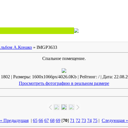
льбом А.Конако
» IMGP3633
Спальное помещение.
1802 | Размеры: 1600x1066px/4026.0Kb | Рейтинг: / | Дата: 22.08.2
Просмотреть фотографию в реальном размере
« Предыдущая
|
65
66
67
68
69
[
70
]
71
72
73
74
75
|
Следующая »