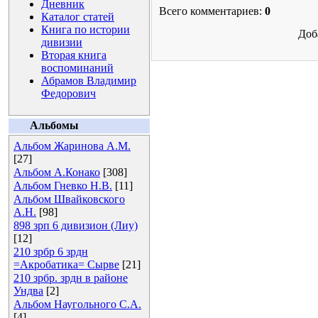
Дневник
Всего комментариев:
0
Каталог статей
Книга по истории
Доб
дивизии
Вторая книга
воспоминаний
Абрамов Владимир
Федорович
Альбомы
Альбом Жаринова А.М.
[27]
Альбом А.Конако
[308]
Альбом Гневко Н.В.
[11]
Альбом Швайковского
А.Н.
[98]
898 зрп 6 дивизион (Лиу)
[12]
210 зрбр 6 зрдн
=Акробатика= Сырве
[21]
210 зрбр. зрдн в районе
Ундва
[2]
Альбом Наугольного С.А.
[4]