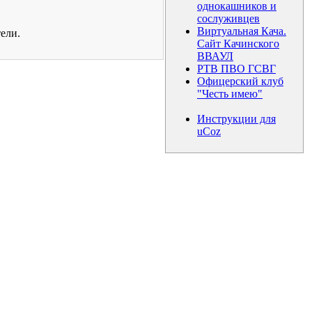
однокашников и
сослуживцев
Виртуальная Кача.
ели.
Сайт Качинского
ВВАУЛ
РТВ ПВО ГСВГ
Офицерский клуб
"Честь имею"
Инструкции для
uCoz