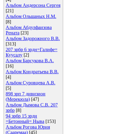
Альбом Андерсона Сергея
[21]
Альбом Ольшаных Н.М.
[8]
Альбом Абдулфаизова
Рената
[23]
Альбом Задорожного В.В.
[313]
207 зрбр 6 зрдн=Галифе=
Куусалу
[2]
Альбом Барсукова В.А.
[16]
Альбом Кондратьева В.В.
[4]
Альбом Суровцева А.В.
[5]
898 зрп 7 дивизион
(Мерекюла)
[47]
Альбом Дымова С.В. 207
зрбр
[8]
94 зрбр 15 зрдн
=Бетонный= Ныва
[153]
Альбом Рогова Юрия
(Сааремаа)
[45]