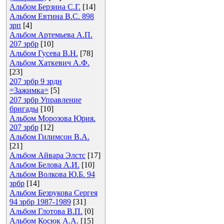
Альбом Берзина С.Г.
[14]
Альбом Евтина В.С. 898
зрп
[4]
Альбом Артемьева А.П.
207 зрбр
[10]
Альбом Гусева В.Н.
[78]
Альбом Хаткевич А.Ф.
[23]
207 зрбр 9 зрдн
=Зажимка=
[5]
207 зрбр Управление
бригады
[10]
Альбом Морозова Юрия.
207 зрбр
[12]
Альбом Гилимсон В.А.
[21]
Альбом Айвара Элстс
[17]
Альбом Белова А.И.
[10]
Альбом Волкова Ю.Б. 94
зрбр
[14]
Альбом Безрукова Сергея
94 зрбр 1987-1989
[31]
Альбом Глотова В.П.
[0]
Альбом Косюк А.А.
[15]