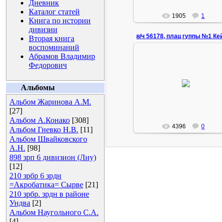
Дневник
Каталог статей
1905
1
Книга по истории
дивизии
Вторая книга
воспоминаний
Абрамов Владимир
Федорович
29.01.2008
Слева направо ст.л-т Голенк
ст.л-т Волосатов, ст.л-т
Альбомы
Наугольный С.А.
Альбом Жаринова А.М.
14dpvo
[27]
Альбом А.Конако
[308]
4396
0
Альбом Гневко Н.В.
[11]
Альбом Швайковского
А.Н.
[98]
898 зрп 6 дивизион (Лиу)
[12]
210 зрбр 6 зрдн
=Акробатика= Сырве
[21]
210 зрбр. зрдн в районе
Ундва
[2]
Альбом Наугольного С.А.
[4]