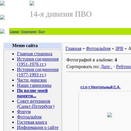
14-я дивизия ПВО
Главная
|
Регистрация
|
Вход
Меню сайта
Главная
»
Фотоальбом
»
ЗРВ
» А
Главная страница
История соединения
Фотографий в альбоме:
4
(1951-1976 гг.)
Сортировать по:
Дате
·
Рейтин
История соединения
(1977-1993 гг.)
Части дивизии
Наши гарнизоны
ст.л-т Наугольный С.А.
По волне моей
памяти...
Совет ветеранов
(Санкт-Петербург)
30.01.2008
Форум
Фотоальбом
14dpvo
Гостевая книга
Информация о сайте