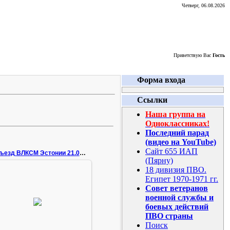
Четверг, 06.08.2026
Приветствую Вас
Гость
Форма входа
Ссылки
Наша группа на
Одноклассниках!
Последний парад
(видео на YouTube)
Сайт 655 ИАП
XX съезд ВЛКСМ Эстонии 21.02.87
(Пярну)
18 дивизия ПВО.
Египет 1970-1971 гг.
Совет ветеранов
29.01.2008
военной службы и
Я крайний справа
боевых действий
14dpvo
ПВО страны
Поиск