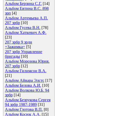
Альбом Берзина С.Г.
[14]
Альбом Евтина В.С. 898
зрп
[4]
Альбом Артемьева А.П.
207 зрбр
[10]
Альбом Гусева В.Н.
[78]
Альбом Хаткевич А.Ф.
[23]
207 зрбр 9 зрдн
=Зажимка=
[5]
207 зрбр Управление
бригады
[10]
Альбом Морозова Юрия.
207 зрбр
[12]
Альбом Гилимсон В.А.
[21]
Альбом Айвара Элстс
[17]
Альбом Белова А.И.
[10]
Альбом Волкова Ю.Б. 94
зрбр
[14]
Альбом Безрукова Сергея
94 зрбр 1987-1989
[31]
Альбом Глотова В.П.
[0]
Альбом Косюк А.А.
[15]