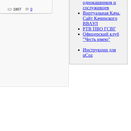
однокашников и
сослуживцев
1807
0
Виртуальная Кача.
Сайт Качинского
ВВАУЛ
РТВ ПВО ГСВГ
Офицерский клуб
"Честь имею"
Инструкции для
uCoz