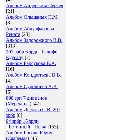
Альбом Андерсона Сергея
[21]
Альбом Ольшаных Н.М.
[8]
Альбом Абдулфаизова
Рената
[23]
Альбом Задорожного В.В.
[313]
207 зрбр 6 зрдн=Галифе=
Куусалу
[2]
Альбом Барсукова В.А.
[16]
Альбом Кондратьева В.В.
[4]
Альбом Суровцева А.В.
[5]
898 зрп 7 дивизион
(Мерекюла)
[47]
Альбом Дымова С.В. 207
зрбр
[8]
94 зрбр 15 зрдн
=Бетонный= Ныва
[153]
Альбом Рогова Юрия
(Сааремаа)
[45]