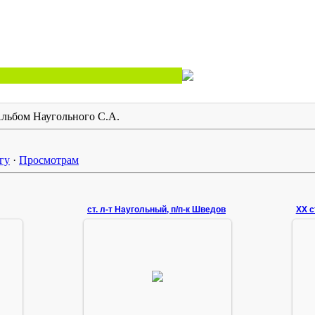
льбом Наугольного С.А.
гу
·
Просмотрам
ст. л-т Наугольный, п/п-к Шведов
30.01.2008
14dpvo