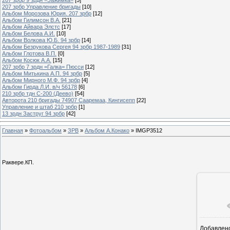
207 зрбр Управление бригады
[10]
Альбом Морозова Юрия. 207 зрбр
[12]
Альбом Гилимсон В.А.
[21]
Альбом Айвара Элстс
[17]
Альбом Белова А.И.
[10]
Альбом Волкова Ю.Б. 94 зрбр
[14]
Альбом Безрукова Сергея 94 зрбр 1987-1989
[31]
Альбом Глотова В.П.
[0]
Альбом Косюк А.А.
[15]
207 зрбр 7 зрдн =Галка= Пюсси
[12]
Альбом Митькина А.П. 94 зрбр
[5]
Альбом Мирного М.Ф. 94 зрбр
[4]
Альбом Гирда Л.И. в/ч 56178
[6]
210 зрбр тдн С-200 (Деево)
[54]
Авторота 210 бригады 74907 Сааремаа, Кингисепп
[22]
Управление и штаб 210 зрбр
[1]
13 зрдн Заструг 94 зрбр
[42]
Главная
»
Фотоальбом
»
ЗРВ
»
Альбом А.Конако
» IMGP3512
Раквере.КП.
Добавлен