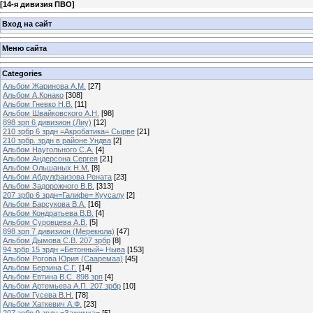
[
14-я дивизия ПВО
]
Вход на сайт
Меню сайта
Categories
Альбом Жаринова А.М.
[27]
Альбом А.Конако
[308]
Альбом Гневко Н.В.
[11]
Альбом Швайковского А.Н.
[98]
898 зрп 6 дивизион (Лиу)
[12]
210 зрбр 6 зрдн =Акробатика= Сырве
[21]
210 зрбр. зрдн в районе Ундва
[2]
Альбом Наугольного С.А.
[4]
Альбом Андерсона Сергея
[21]
Альбом Ольшаных Н.М.
[8]
Альбом Абдулфаизова Рената
[23]
Альбом Задорожного В.В.
[313]
207 зрбр 6 зрдн=Галифе= Куусалу
[2]
Альбом Барсукова В.А.
[16]
Альбом Кондратьева В.В.
[4]
Альбом Суровцева А.В.
[5]
898 зрп 7 дивизион (Мерекюла)
[47]
Альбом Дымова С.В. 207 зрбр
[8]
94 зрбр 15 зрдн =Бетонный= Ныва
[153]
Альбом Рогова Юрия (Сааремаа)
[45]
Альбом Берзина С.Г.
[14]
Альбом Евтина В.С. 898 зрп
[4]
Альбом Артемьева А.П. 207 зрбр
[10]
Альбом Гусева В.Н.
[78]
Альбом Хаткевич А.Ф.
[23]
207 зрбр 9 зрдн =Зажимка=
[5]