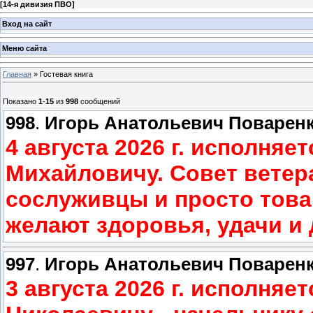
[
14-я дивизия ПВО
]
Вход на сайт
Меню сайта
Главная
»
Гостевая книга
Показано
1
-
15
из
998
сообщений
998
.
Игорь Анатольевич Поварен
4 августа 2026 г. исполня
Михайловичу. Совет ветер
сослуживцы и просто това
желают здоровья, удачи и 
997
.
Игорь Анатольевич Поварен
3 августа 2026 г. исполня