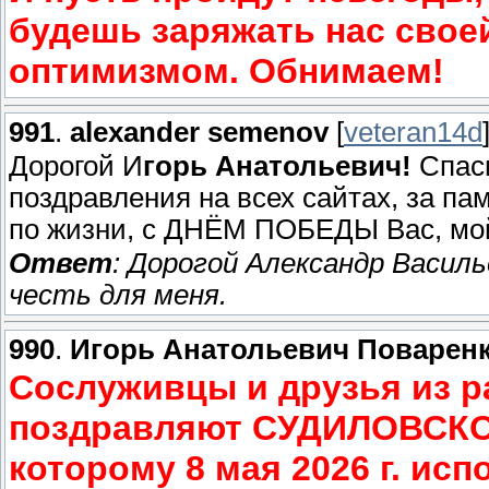
будешь заряжать нас свое
оптимизмом. Обнимаем!
991
.
alexander semenov
[
veteran14d
Дорогой И
горь Анатольевич!
Спаси
поздравления на всех сайтах, за п
по жизни, с ДНЁМ ПОБЕДЫ Вас, мой
Ответ
: Дорогой Александр Васил
честь для меня.
990
.
Игорь Анатольевич Поварен
Сослуживцы и друзья из р
поздравляют СУДИЛОВСКО
которому 8 мая 2026 г. исп