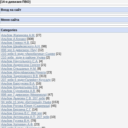
[
14-я дивизия ПВО
]
Вход на сайт
Меню сайта
Categories
Альбом Жаринова А.М.
[27]
Альбом А.Конако
[308]
Альбом Гневко Н.В.
[11]
Альбом Швайковского А.Н.
[98]
898 зрп 6 дивизион (Лиу)
[12]
210 зрбр 6 зрдн =Акробатика= Сырве
[21]
210 зрбр. зрдн в районе Ундва
[2]
Альбом Наугольного С.А.
[4]
Альбом Андерсона Сергея
[21]
Альбом Ольшаных Н.М.
[8]
Альбом Абдулфаизова Рената
[23]
Альбом Задорожного В.В.
[313]
207 зрбр 6 зрдн=Галифе= Куусалу
[2]
Альбом Барсукова В.А.
[16]
Альбом Кондратьева В.В.
[4]
Альбом Суровцева А.В.
[5]
898 зрп 7 дивизион (Мерекюла)
[47]
Альбом Дымова С.В. 207 зрбр
[8]
94 зрбр 15 зрдн =Бетонный= Ныва
[153]
Альбом Рогова Юрия (Сааремаа)
[45]
Альбом Берзина С.Г.
[14]
Альбом Евтина В.С. 898 зрп
[4]
Альбом Артемьева А.П. 207 зрбр
[10]
Альбом Гусева В.Н.
[78]
Альбом Хаткевич А.Ф.
[23]
207 зрбр 9 зрдн =Зажимка=
[5]