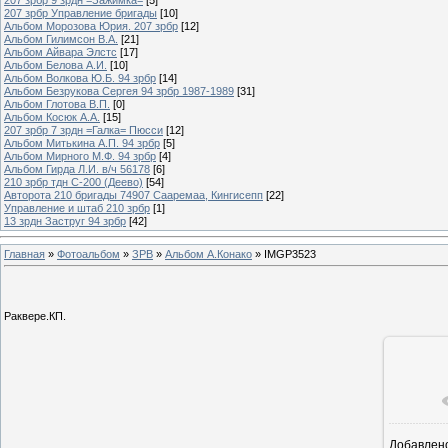
207 зрбр Управление бригады
[10]
Альбом Морозова Юрия. 207 зрбр
[12]
Альбом Гилимсон В.А.
[21]
Альбом Айвара Элстс
[17]
Альбом Белова А.И.
[10]
Альбом Волкова Ю.Б. 94 зрбр
[14]
Альбом Безрукова Сергея 94 зрбр 1987-1989
[31]
Альбом Глотова В.П.
[0]
Альбом Косюк А.А.
[15]
207 зрбр 7 зрдн =Галка= Пюсси
[12]
Альбом Митькина А.П. 94 зрбр
[5]
Альбом Мирного М.Ф. 94 зрбр
[4]
Альбом Гирда Л.И. в/ч 56178
[6]
210 зрбр тдн С-200 (Деево)
[54]
Авторота 210 бригады 74907 Сааремаа, Кингисепп
[22]
Управление и штаб 210 зрбр
[1]
13 зрдн Заструг 94 зрбр
[42]
Главная
»
Фотоальбом
»
ЗРВ
»
Альбом А.Конако
» IMGP3523
Раквере.КП.
Добавлен