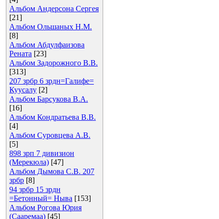
Альбом Андерсона Сергея
[21]
Альбом Ольшаных Н.М.
[8]
Альбом Абдулфаизова
Рената
[23]
Альбом Задорожного В.В.
[313]
207 зрбр 6 зрдн=Галифе=
Куусалу
[2]
Альбом Барсукова В.А.
[16]
Альбом Кондратьева В.В.
[4]
Альбом Суровцева А.В.
[5]
898 зрп 7 дивизион
(Мерекюла)
[47]
Альбом Дымова С.В. 207
зрбр
[8]
94 зрбр 15 зрдн
=Бетонный= Ныва
[153]
Альбом Рогова Юрия
(Сааремаа)
[45]