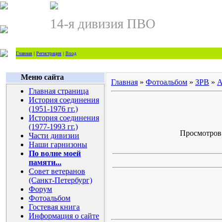
14-я дивизия ПВО
Главная
|
Регистрация
|
Вход
Меню сайта
Главная
»
Фотоальбом
»
ЗРВ
»
А
Главная страница
История соединения
(1951-1976 гг.)
История соединения
(1977-1993 гг.)
Просмотров: 
Части дивизии
Наши гарнизоны
По волне моей
памяти...
Совет ветеранов
(Санкт-Петербург)
Форум
Фотоальбом
Гостевая книга
Информация о сайте