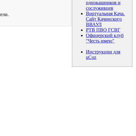
однокашников и
сослуживцев
Виртуальная Кача.
ели.
Сайт Качинского
ВВАУЛ
РТВ ПВО ГСВГ
Офицерский клуб
"Честь имею"
Инструкции для
uCoz