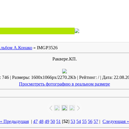
льбом А.Конако
» IMGP3526
Раквере.КП.
746 | Размеры: 1600x1066px/2270.2Kb | Рейтинг: / | Дата: 22.08.2
Просмотреть фотографию в реальном размере
« Предыдущая
|
47
48
49
50
51
[
52
]
53
54
55
56
57
|
Следующая »