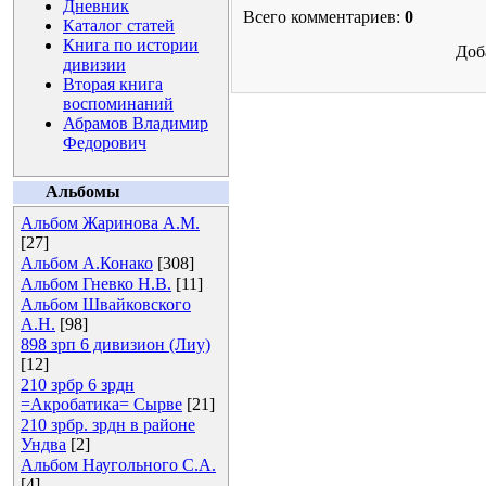
Дневник
Всего комментариев:
0
Каталог статей
Книга по истории
Доб
дивизии
Вторая книга
воспоминаний
Абрамов Владимир
Федорович
Альбомы
Альбом Жаринова А.М.
[27]
Альбом А.Конако
[308]
Альбом Гневко Н.В.
[11]
Альбом Швайковского
А.Н.
[98]
898 зрп 6 дивизион (Лиу)
[12]
210 зрбр 6 зрдн
=Акробатика= Сырве
[21]
210 зрбр. зрдн в районе
Ундва
[2]
Альбом Наугольного С.А.
[4]