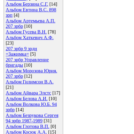
Альбом Берзина С.Г.
[14]
Альбом Евтина В.С. 898
зрп
[4]
Альбом Артемьева А.П.
207 зрбр
[10]
Альбом Гусева В.Н.
[78]
Альбом Хаткевич А.Ф.
[23]
207 зрбр 9 зрдн
=Зажимка=
[5]
207 зрбр Управление
бригады
[10]
Альбом Морозова Юрия.
207 зрбр
[12]
Альбом Гилимсон В.А.
[21]
Альбом Айвара Элстс
[17]
Альбом Белова А.И.
[10]
Альбом Волкова Ю.Б. 94
зрбр
[14]
Альбом Безрукова Сергея
94 зрбр 1987-1989
[31]
Альбом Глотова В.П.
[0]
Альбом Косюк А.А.
[15]