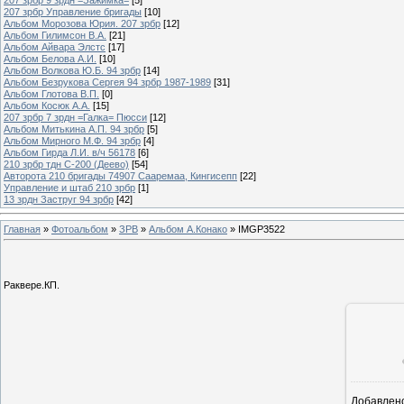
207 зрбр Управление бригады
[10]
Альбом Морозова Юрия. 207 зрбр
[12]
Альбом Гилимсон В.А.
[21]
Альбом Айвара Элстс
[17]
Альбом Белова А.И.
[10]
Альбом Волкова Ю.Б. 94 зрбр
[14]
Альбом Безрукова Сергея 94 зрбр 1987-1989
[31]
Альбом Глотова В.П.
[0]
Альбом Косюк А.А.
[15]
207 зрбр 7 зрдн =Галка= Пюсси
[12]
Альбом Митькина А.П. 94 зрбр
[5]
Альбом Мирного М.Ф. 94 зрбр
[4]
Альбом Гирда Л.И. в/ч 56178
[6]
210 зрбр тдн С-200 (Деево)
[54]
Авторота 210 бригады 74907 Сааремаа, Кингисепп
[22]
Управление и штаб 210 зрбр
[1]
13 зрдн Заструг 94 зрбр
[42]
Главная
»
Фотоальбом
»
ЗРВ
»
Альбом А.Конако
» IMGP3522
Раквере.КП.
Добавлен