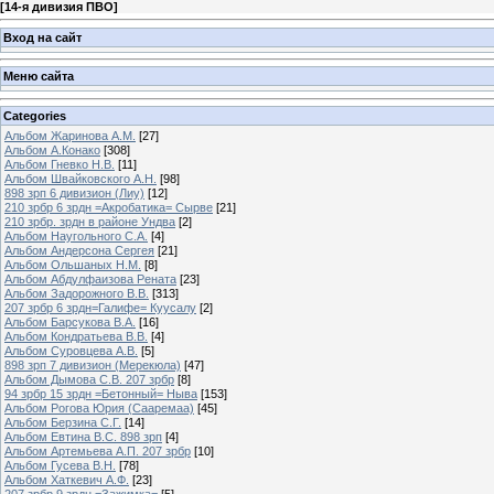
[
14-я дивизия ПВО
]
Вход на сайт
Меню сайта
Categories
Альбом Жаринова А.М.
[27]
Альбом А.Конако
[308]
Альбом Гневко Н.В.
[11]
Альбом Швайковского А.Н.
[98]
898 зрп 6 дивизион (Лиу)
[12]
210 зрбр 6 зрдн =Акробатика= Сырве
[21]
210 зрбр. зрдн в районе Ундва
[2]
Альбом Наугольного С.А.
[4]
Альбом Андерсона Сергея
[21]
Альбом Ольшаных Н.М.
[8]
Альбом Абдулфаизова Рената
[23]
Альбом Задорожного В.В.
[313]
207 зрбр 6 зрдн=Галифе= Куусалу
[2]
Альбом Барсукова В.А.
[16]
Альбом Кондратьева В.В.
[4]
Альбом Суровцева А.В.
[5]
898 зрп 7 дивизион (Мерекюла)
[47]
Альбом Дымова С.В. 207 зрбр
[8]
94 зрбр 15 зрдн =Бетонный= Ныва
[153]
Альбом Рогова Юрия (Сааремаа)
[45]
Альбом Берзина С.Г.
[14]
Альбом Евтина В.С. 898 зрп
[4]
Альбом Артемьева А.П. 207 зрбр
[10]
Альбом Гусева В.Н.
[78]
Альбом Хаткевич А.Ф.
[23]
207 зрбр 9 зрдн =Зажимка=
[5]