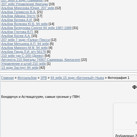
207 зрбр Управление бригады
[10]
Альбом Морозова Юрия. 207 зрбр
[12]
Альбом Гилимсон В.А.
[21]
Альбом Айвара Элстс
[17]
Альбом Белова А.И.
[10]
Альбом Волкова Ю.Б. 94 зрбр
[14]
Альбом Безрукова Сергея 94 зрбр 1987-1989
[31]
Альбом Глотова В.П.
[0]
Альбом Косюк А.А.
[15]
207 зрбр 7 зрдн =Галка= Пюсси
[12]
Альбом Митькина А.П. 94 зрбр
[5]
Альбом Мирного М.Ф. 94 зрбр
[4]
Альбом Гирда Л.И. в/ч 56178
[6]
210 зрбр тдн С-200 (Деево)
[54]
Авторота 210 бригады 74907 Сааремаа, Кингисепп
[22]
Управление и штаб 210 зрбр
[1]
13 зрдн Заструг 94 зрбр
[42]
Главная
»
Фотоальбом
»
ЗРВ
»
94 зрбр 15 зрдн =Бетонный= Ныва
» Фотография 1
Ф
Бондарчук и Аствацатурян, самые грозные у ПВН.
Добавлено
2