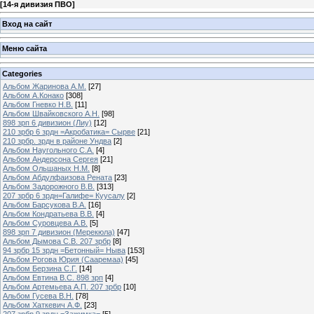
[
14-я дивизия ПВО
]
Вход на сайт
Меню сайта
Categories
Альбом Жаринова А.М.
[27]
Альбом А.Конако
[308]
Альбом Гневко Н.В.
[11]
Альбом Швайковского А.Н.
[98]
898 зрп 6 дивизион (Лиу)
[12]
210 зрбр 6 зрдн =Акробатика= Сырве
[21]
210 зрбр. зрдн в районе Ундва
[2]
Альбом Наугольного С.А.
[4]
Альбом Андерсона Сергея
[21]
Альбом Ольшаных Н.М.
[8]
Альбом Абдулфаизова Рената
[23]
Альбом Задорожного В.В.
[313]
207 зрбр 6 зрдн=Галифе= Куусалу
[2]
Альбом Барсукова В.А.
[16]
Альбом Кондратьева В.В.
[4]
Альбом Суровцева А.В.
[5]
898 зрп 7 дивизион (Мерекюла)
[47]
Альбом Дымова С.В. 207 зрбр
[8]
94 зрбр 15 зрдн =Бетонный= Ныва
[153]
Альбом Рогова Юрия (Сааремаа)
[45]
Альбом Берзина С.Г.
[14]
Альбом Евтина В.С. 898 зрп
[4]
Альбом Артемьева А.П. 207 зрбр
[10]
Альбом Гусева В.Н.
[78]
Альбом Хаткевич А.Ф.
[23]
207 зрбр 9 зрдн =Зажимка=
[5]