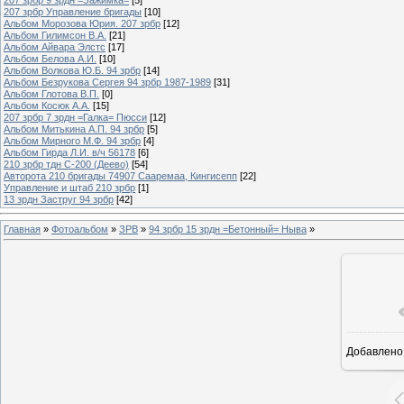
207 зрбр Управление бригады
[10]
Альбом Морозова Юрия. 207 зрбр
[12]
Альбом Гилимсон В.А.
[21]
Альбом Айвара Элстс
[17]
Альбом Белова А.И.
[10]
Альбом Волкова Ю.Б. 94 зрбр
[14]
Альбом Безрукова Сергея 94 зрбр 1987-1989
[31]
Альбом Глотова В.П.
[0]
Альбом Косюк А.А.
[15]
207 зрбр 7 зрдн =Галка= Пюсси
[12]
Альбом Митькина А.П. 94 зрбр
[5]
Альбом Мирного М.Ф. 94 зрбр
[4]
Альбом Гирда Л.И. в/ч 56178
[6]
210 зрбр тдн С-200 (Деево)
[54]
Авторота 210 бригады 74907 Сааремаа, Кингисепп
[22]
Управление и штаб 210 зрбр
[1]
13 зрдн Заструг 94 зрбр
[42]
Главная
»
Фотоальбом
»
ЗРВ
»
94 зрбр 15 зрдн =Бетонный= Ныва
»
Добавлено