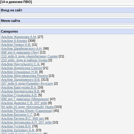
[
14-я дивизия ПВО
]
Вход на сайт
Меню сайта
Categories
Альбом Жаринова А.М.
[27]
Альбом А.Конако
[308]
Альбом Гневко Н.В.
[11]
Альбом Швайковского А.Н.
[98]
898 зрп 6 дивизион (Лиу)
[12]
210 зрбр 6 зрдн =Акробатика= Сырве
[21]
210 зрбр. зрдн в районе Ундва
[2]
Альбом Наугольного С.А.
[4]
Альбом Андерсона Сергея
[21]
Альбом Ольшаных Н.М.
[8]
Альбом Абдулфаизова Рената
[23]
Альбом Задорожного В.В.
[313]
207 зрбр 6 зрдн=Галифе= Куусалу
[2]
Альбом Барсукова В.А.
[16]
Альбом Кондратьева В.В.
[4]
Альбом Суровцева А.В.
[5]
898 зрп 7 дивизион (Мерекюла)
[47]
Альбом Дымова С.В. 207 зрбр
[8]
94 зрбр 15 зрдн =Бетонный= Ныва
[153]
Альбом Рогова Юрия (Сааремаа)
[45]
Альбом Берзина С.Г.
[14]
Альбом Евтина В.С. 898 зрп
[4]
Альбом Артемьева А.П. 207 зрбр
[10]
Альбом Гусева В.Н.
[78]
Альбом Хаткевич А.Ф.
[23]
207 зрбр 9 зрдн =Зажимка=
[5]