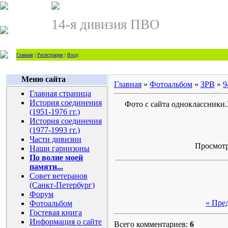
14-я дивизия ПВО
Главная
|
Регистрация
|
Вход
Меню сайта
Главная
»
Фотоальбом
»
ЗРВ
»
9
Главная страница
История соединения
Фото с сайта одноклассники
(1951-1976 гг.)
История соединения
(1977-1993 гг.)
Части дивизии
Просмотро
Наши гарнизоны
По волне моей
памяти...
Совет ветеранов
(Санкт-Петербург)
Форум
« Пре
Фотоальбом
Гостевая книга
Информация о сайте
Всего комментариев:
6