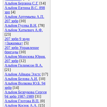
Альбом Берзина С.Г.
[14]
Альбом Евтина В.С. 898
зрп
[4]
Альбом Артемьева А.П.
207 зрбр
[10]
Альбом Гусева В.Н.
[78]
Альбом Хаткевич А.Ф.
[23]
207 зрбр 9 зрдн
=Зажимка=
[5]
207 зрбр Управление
бригады
[10]
Альбом Морозова Юрия.
207 зрбр
[12]
Альбом Гилимсон В.А.
[21]
Альбом Айвара Элстс
[17]
Альбом Белова А.И.
[10]
Альбом Волкова Ю.Б. 94
зрбр
[14]
Альбом Безрукова Сергея
94 зрбр 1987-1989
[31]
Альбом Глотова В.П.
[0]
Альбом Косюк А.А.
[15]