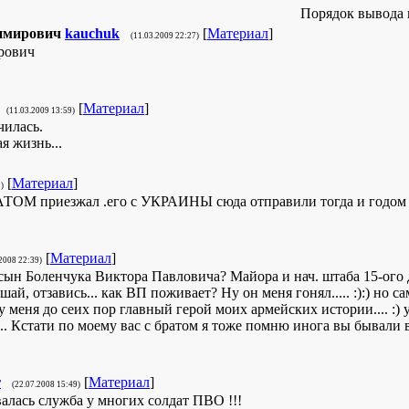
Порядок вывода 
имирович
kauchuk
[
Материал
]
(11.03.2009 22:27)
рович
[
Материал
]
(11.03.2009 13:59)
чилась.
я жизнь...
[
Материал
]
)
М приезжал .его с УКРАИНЫ сюда отправили тогда и годом 
[
Материал
]
.2008 22:39)
сын Боленчука Виктора Павловича? Майора и нач. штаба 15-ого
шай, отзавись... как ВП поживает? Ну он меня гонял..... :):) но
 у меня до сеих пор главный герой моих армейских истории.... :)
.. Кстати по моему вас с братом я тоже помню инога вы бывали в 
r
[
Материал
]
(22.07.2008 15:49)
валась служба у многих солдат ПВО !!!