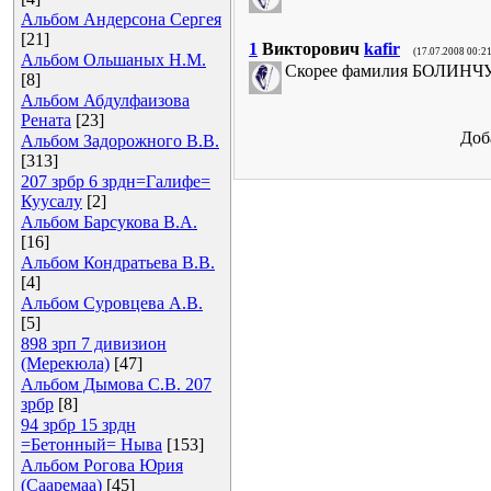
Альбом Андерсона Сергея
[21]
1
Викторович
kafir
(17.07.2008 00:21
Альбом Ольшаных Н.М.
Скорее фамилия БОЛИНЧУК
[8]
Альбом Абдулфаизова
Рената
[23]
Доб
Альбом Задорожного В.В.
[313]
207 зрбр 6 зрдн=Галифе=
Куусалу
[2]
Альбом Барсукова В.А.
[16]
Альбом Кондратьева В.В.
[4]
Альбом Суровцева А.В.
[5]
898 зрп 7 дивизион
(Мерекюла)
[47]
Альбом Дымова С.В. 207
зрбр
[8]
94 зрбр 15 зрдн
=Бетонный= Ныва
[153]
Альбом Рогова Юрия
(Сааремаа)
[45]