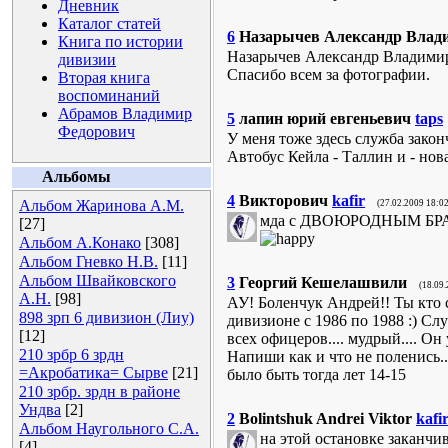
Дневник
Каталог статей
6
Назарычев Александр Влад
Книга по истории
Назарычев Александр Владими
дивизии
Спасибо всем за фотографии.
Вторая книга
воспоминаний
Абрамов Владимир
5
лапин юрий евгеньевич
taps
Федорович
У меня тоже здесь служба закон
Автобус Кейла - Таллин и - нова
Альбомы
4
Викторович
kafir
Альбом Жаринова А.М.
(27.02.2009 18:02
мда с ДВОЮРОДНЫМ БРАТО
[27]
Альбом А.Конако
[308]
Альбом Гневко Н.В.
[11]
Альбом Швайковского
3
Георгий Кешелашвили
(18.09
А.Н.
[98]
АУ! Боленчук Андрей!! Ты кто 
898 зрп 6 дивизион (Лиу)
дивизионе с 1986 по 1988 :) Слу
[12]
всех офицеров.... мудрый.... Он
210 зрбр 6 зрдн
Напиши как и что не поленись..
=Акробатика= Сырве
[21]
было быть тогда лет 14-15
210 зрбр. зрдн в районе
Ундва
[2]
2
Bolintshuk Andrei Viktor
kafi
Альбом Наугольного С.А.
на этой остановке заканчи
[4]