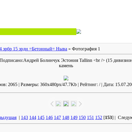
4 зрбр 15 зрдн =Бетонный= Ныва
» Фотография 1
.Подписано:Андрей Болинчук Эстония Tallinn <br /> (15 дивизи
камень
в: 2065 | Размеры: 360x480px/47.7Kb | Рейтинг: / | Дата: 15.07.20
дыдущая
|
143
144
145
146
147
148
149
150
151
152
[
153
] |
Следу