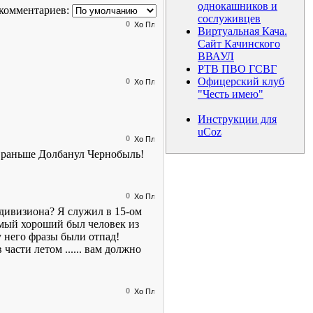
однокашников и
комментариев:
сослуживцев
0
Виртуальная Кача.
Сайт Качинского
ВВАУЛ
РТВ ПВО ГСВГ
Офицерский клуб
0
"Честь имею"
Инструкции для
uCoz
0
раньше Долбанул Чернобыль!
0
 дивизиона? Я служил в 15-ом
 самый хороший был человек из
 у него фразы были отпад!
части летом ...... вам должно
0