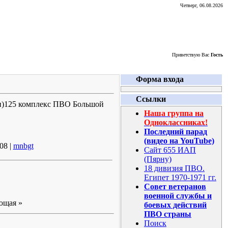
Четверг, 06.08.2026
Приветствую Вас
Гость
Форма входа
Ссылки
он)125 комплекс ПВО Большой
Наша группа на
Одноклассниках!
Последний парад
(видео на YouTube)
08 |
mnbgt
Сайт 655 ИАП
(Пярну)
18 дивизия ПВО.
Египет 1970-1971 гг.
Совет ветеранов
военной службы и
ющая »
боевых действий
ПВО страны
Поиск