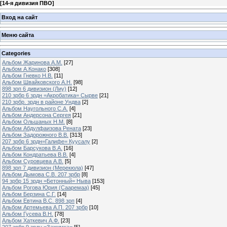
[
14-я дивизия ПВО
]
Вход на сайт
Меню сайта
Categories
Альбом Жаринова А.М.
[27]
Альбом А.Конако
[308]
Альбом Гневко Н.В.
[11]
Альбом Швайковского А.Н.
[98]
898 зрп 6 дивизион (Лиу)
[12]
210 зрбр 6 зрдн =Акробатика= Сырве
[21]
210 зрбр. зрдн в районе Ундва
[2]
Альбом Наугольного С.А.
[4]
Альбом Андерсона Сергея
[21]
Альбом Ольшаных Н.М.
[8]
Альбом Абдулфаизова Рената
[23]
Альбом Задорожного В.В.
[313]
207 зрбр 6 зрдн=Галифе= Куусалу
[2]
Альбом Барсукова В.А.
[16]
Альбом Кондратьева В.В.
[4]
Альбом Суровцева А.В.
[5]
898 зрп 7 дивизион (Мерекюла)
[47]
Альбом Дымова С.В. 207 зрбр
[8]
94 зрбр 15 зрдн =Бетонный= Ныва
[153]
Альбом Рогова Юрия (Сааремаа)
[45]
Альбом Берзина С.Г.
[14]
Альбом Евтина В.С. 898 зрп
[4]
Альбом Артемьева А.П. 207 зрбр
[10]
Альбом Гусева В.Н.
[78]
Альбом Хаткевич А.Ф.
[23]
207 зрбр 9 зрдн =Зажимка=
[5]