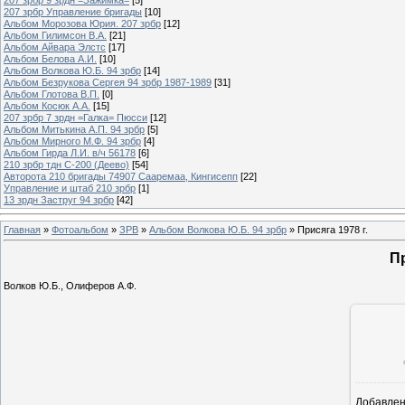
207 зрбр Управление бригады
[10]
Альбом Морозова Юрия. 207 зрбр
[12]
Альбом Гилимсон В.А.
[21]
Альбом Айвара Элстс
[17]
Альбом Белова А.И.
[10]
Альбом Волкова Ю.Б. 94 зрбр
[14]
Альбом Безрукова Сергея 94 зрбр 1987-1989
[31]
Альбом Глотова В.П.
[0]
Альбом Косюк А.А.
[15]
207 зрбр 7 зрдн =Галка= Пюсси
[12]
Альбом Митькина А.П. 94 зрбр
[5]
Альбом Мирного М.Ф. 94 зрбр
[4]
Альбом Гирда Л.И. в/ч 56178
[6]
210 зрбр тдн С-200 (Деево)
[54]
Авторота 210 бригады 74907 Сааремаа, Кингисепп
[22]
Управление и штаб 210 зрбр
[1]
13 зрдн Заструг 94 зрбр
[42]
Главная
»
Фотоальбом
»
ЗРВ
»
Альбом Волкова Ю.Б. 94 зрбр
» Присяга 1978 г.
Пр
Волков Ю.Б., Олиферов А.Ф.
Добавле