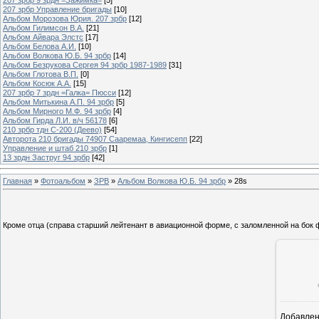
207 зрбр Управление бригады
[10]
Альбом Морозова Юрия. 207 зрбр
[12]
Альбом Гилимсон В.А.
[21]
Альбом Айвара Элстс
[17]
Альбом Белова А.И.
[10]
Альбом Волкова Ю.Б. 94 зрбр
[14]
Альбом Безрукова Сергея 94 зрбр 1987-1989
[31]
Альбом Глотова В.П.
[0]
Альбом Косюк А.А.
[15]
207 зрбр 7 зрдн =Галка= Пюсси
[12]
Альбом Митькина А.П. 94 зрбр
[5]
Альбом Мирного М.Ф. 94 зрбр
[4]
Альбом Гирда Л.И. в/ч 56178
[6]
210 зрбр тдн С-200 (Деево)
[54]
Авторота 210 бригады 74907 Сааремаа, Кингисепп
[22]
Управление и штаб 210 зрбр
[1]
13 зрдн Заструг 94 зрбр
[42]
Главная
»
Фотоальбом
»
ЗРВ
»
Альбом Волкова Ю.Б. 94 зрбр
» 28s
Кроме отца (справа старший лейтенант в авиационной форме, с заломленной на бок ф
Добавле