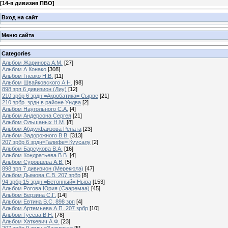
[
14-я дивизия ПВО
]
Вход на сайт
Меню сайта
Categories
Альбом Жаринова А.М.
[27]
Альбом А.Конако
[308]
Альбом Гневко Н.В.
[11]
Альбом Швайковского А.Н.
[98]
898 зрп 6 дивизион (Лиу)
[12]
210 зрбр 6 зрдн =Акробатика= Сырве
[21]
210 зрбр. зрдн в районе Ундва
[2]
Альбом Наугольного С.А.
[4]
Альбом Андерсона Сергея
[21]
Альбом Ольшаных Н.М.
[8]
Альбом Абдулфаизова Рената
[23]
Альбом Задорожного В.В.
[313]
207 зрбр 6 зрдн=Галифе= Куусалу
[2]
Альбом Барсукова В.А.
[16]
Альбом Кондратьева В.В.
[4]
Альбом Суровцева А.В.
[5]
898 зрп 7 дивизион (Мерекюла)
[47]
Альбом Дымова С.В. 207 зрбр
[8]
94 зрбр 15 зрдн =Бетонный= Ныва
[153]
Альбом Рогова Юрия (Сааремаа)
[45]
Альбом Берзина С.Г.
[14]
Альбом Евтина В.С. 898 зрп
[4]
Альбом Артемьева А.П. 207 зрбр
[10]
Альбом Гусева В.Н.
[78]
Альбом Хаткевич А.Ф.
[23]
207 зрбр 9 зрдн =Зажимка=
[5]