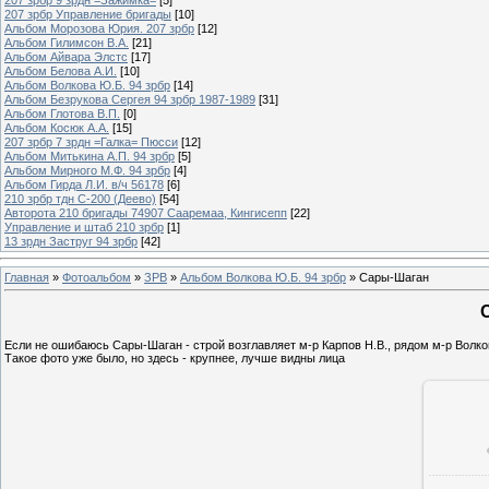
207 зрбр Управление бригады
[10]
Альбом Морозова Юрия. 207 зрбр
[12]
Альбом Гилимсон В.А.
[21]
Альбом Айвара Элстс
[17]
Альбом Белова А.И.
[10]
Альбом Волкова Ю.Б. 94 зрбр
[14]
Альбом Безрукова Сергея 94 зрбр 1987-1989
[31]
Альбом Глотова В.П.
[0]
Альбом Косюк А.А.
[15]
207 зрбр 7 зрдн =Галка= Пюсси
[12]
Альбом Митькина А.П. 94 зрбр
[5]
Альбом Мирного М.Ф. 94 зрбр
[4]
Альбом Гирда Л.И. в/ч 56178
[6]
210 зрбр тдн С-200 (Деево)
[54]
Авторота 210 бригады 74907 Сааремаа, Кингисепп
[22]
Управление и штаб 210 зрбр
[1]
13 зрдн Заструг 94 зрбр
[42]
Главная
»
Фотоальбом
»
ЗРВ
»
Альбом Волкова Ю.Б. 94 зрбр
» Сары-Шаган
Если не ошибаюсь Сары-Шаган - строй возглавляет м-р Карпов Н.В., рядом м-р Волко
Такое фото уже было, но здесь - крупнее, лучше видны лица