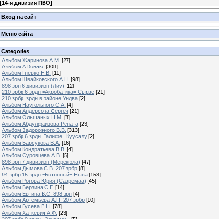
[
14-я дивизия ПВО
]
Вход на сайт
Меню сайта
Categories
Альбом Жаринова А.М.
[27]
Альбом А.Конако
[308]
Альбом Гневко Н.В.
[11]
Альбом Швайковского А.Н.
[98]
898 зрп 6 дивизион (Лиу)
[12]
210 зрбр 6 зрдн =Акробатика= Сырве
[21]
210 зрбр. зрдн в районе Ундва
[2]
Альбом Наугольного С.А.
[4]
Альбом Андерсона Сергея
[21]
Альбом Ольшаных Н.М.
[8]
Альбом Абдулфаизова Рената
[23]
Альбом Задорожного В.В.
[313]
207 зрбр 6 зрдн=Галифе= Куусалу
[2]
Альбом Барсукова В.А.
[16]
Альбом Кондратьева В.В.
[4]
Альбом Суровцева А.В.
[5]
898 зрп 7 дивизион (Мерекюла)
[47]
Альбом Дымова С.В. 207 зрбр
[8]
94 зрбр 15 зрдн =Бетонный= Ныва
[153]
Альбом Рогова Юрия (Сааремаа)
[45]
Альбом Берзина С.Г.
[14]
Альбом Евтина В.С. 898 зрп
[4]
Альбом Артемьева А.П. 207 зрбр
[10]
Альбом Гусева В.Н.
[78]
Альбом Хаткевич А.Ф.
[23]
207 зрбр 9 зрдн =Зажимка=
[5]