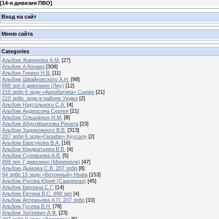
[
14-я дивизия ПВО
]
Вход на сайт
Меню сайта
Categories
Альбом Жаринова А.М.
[27]
Альбом А.Конако
[308]
Альбом Гневко Н.В.
[11]
Альбом Швайковского А.Н.
[98]
898 зрп 6 дивизион (Лиу)
[12]
210 зрбр 6 зрдн =Акробатика= Сырве
[21]
210 зрбр. зрдн в районе Ундва
[2]
Альбом Наугольного С.А.
[4]
Альбом Андерсона Сергея
[21]
Альбом Ольшаных Н.М.
[8]
Альбом Абдулфаизова Рената
[23]
Альбом Задорожного В.В.
[313]
207 зрбр 6 зрдн=Галифе= Куусалу
[2]
Альбом Барсукова В.А.
[16]
Альбом Кондратьева В.В.
[4]
Альбом Суровцева А.В.
[5]
898 зрп 7 дивизион (Мерекюла)
[47]
Альбом Дымова С.В. 207 зрбр
[8]
94 зрбр 15 зрдн =Бетонный= Ныва
[153]
Альбом Рогова Юрия (Сааремаа)
[45]
Альбом Берзина С.Г.
[14]
Альбом Евтина В.С. 898 зрп
[4]
Альбом Артемьева А.П. 207 зрбр
[10]
Альбом Гусева В.Н.
[78]
Альбом Хаткевич А.Ф.
[23]
207 зрбр 9 зрдн =Зажимка=
[5]