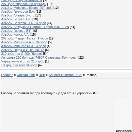
207 зрбр Управление бригады
[10]
Альбом Морозова Юрия. 207 зрбр
[12]
Альбом Гилимсон В.А.
[21]
Альбом Айвара Элстс
[17]
Альбом Белова А.И.
[10]
Альбом Волкова Ю.Б. 94 зрбр
[14]
Альбом Безрукова Сергея 94 зрбр 1987-1989
[31]
Альбом Глотова В.П.
[0]
Альбом Косюк А.А.
[15]
207 зрбр 7 зрдн =Галка= Пюсси
[12]
Альбом Митькина А.П. 94 зрбр
[5]
Альбом Мирного М.Ф. 94 зрбр
[4]
Альбом Гирда Л.И. в/ч 56178
[6]
210 зрбр тдн С-200 (Деево)
[54]
Авторота 210 бригады 74907 Сааремаа, Кингисепп
[22]
Управление и штаб 210 зрбр
[1]
13 зрдн Заструг 94 зрбр
[42]
Главная
»
Фотоальбом
»
ЗРВ
»
Альбом Гилимсон В.А.
» Развод
Развод на занятия л/с тдн проводит к-р тдн п/п-к Купровский Ф.В.
Добавле