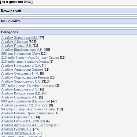
[
14-я дивизия ПВО
]
Вход на сайт
Меню сайта
Categories
Альбом Жаринова А.М.
[27]
Альбом А.Конако
[308]
Альбом Гневко Н.В.
[11]
Альбом Швайковского А.Н.
[98]
898 зрп 6 дивизион (Лиу)
[12]
210 зрбр 6 зрдн =Акробатика= Сырве
[21]
210 зрбр. зрдн в районе Ундва
[2]
Альбом Наугольного С.А.
[4]
Альбом Андерсона Сергея
[21]
Альбом Ольшаных Н.М.
[8]
Альбом Абдулфаизова Рената
[23]
Альбом Задорожного В.В.
[313]
207 зрбр 6 зрдн=Галифе= Куусалу
[2]
Альбом Барсукова В.А.
[16]
Альбом Кондратьева В.В.
[4]
Альбом Суровцева А.В.
[5]
898 зрп 7 дивизион (Мерекюла)
[47]
Альбом Дымова С.В. 207 зрбр
[8]
94 зрбр 15 зрдн =Бетонный= Ныва
[153]
Альбом Рогова Юрия (Сааремаа)
[45]
Альбом Берзина С.Г.
[14]
Альбом Евтина В.С. 898 зрп
[4]
Альбом Артемьева А.П. 207 зрбр
[10]
Альбом Гусева В.Н.
[78]
Альбом Хаткевич А.Ф.
[23]
207 зрбр 9 зрдн =Зажимка=
[5]