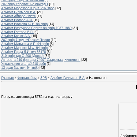
207 зрбр Управление бригады
[10]
Альбом Морозова Юрия. 207 зрбр
[12]
Альбом Гилимсон В.А.
[21]
Альбом Айвара Элстс
[17]
Альбом Белова А.И.
[10]
Альбом Волкова Ю.Б. 94 зрбр
[14]
Альбом Безрукова Сергея 94 зрбр 1987-1989
[31]
Альбом Глотова В.П.
[0]
Альбом Косюк А.А.
[15]
207 зрбр 7 зрдн =Галка= Пюсси
[12]
Альбом Митькина А.П. 94 зрбр
[5]
Альбом Мирного М.Ф. 94 зрбр
[4]
Альбом Гирда Л.И. в/ч 56178
[6]
210 зрбр тдн С-200 (Деево)
[54]
Авторота 210 бригады 74907 Сааремаа, Кингисепп
[22]
Управление и штаб 210 зрбр
[1]
13 зрдн Заструг 94 зрбр
[42]
Главная
»
Фотоальбом
»
ЗРВ
»
Альбом Гилимсон В.А.
» На полигон
Погрузка автопоезда 5Т52 на ж.д. платформу
Добавле