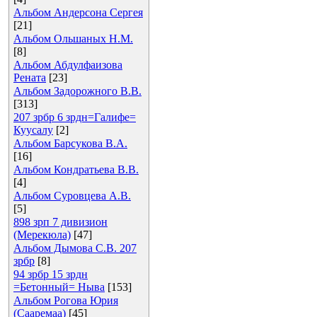
Альбом Андерсона Сергея
[21]
Альбом Ольшаных Н.М.
[8]
Альбом Абдулфаизова
Рената
[23]
Альбом Задорожного В.В.
[313]
207 зрбр 6 зрдн=Галифе=
Куусалу
[2]
Альбом Барсукова В.А.
[16]
Альбом Кондратьева В.В.
[4]
Альбом Суровцева А.В.
[5]
898 зрп 7 дивизион
(Мерекюла)
[47]
Альбом Дымова С.В. 207
зрбр
[8]
94 зрбр 15 зрдн
=Бетонный= Ныва
[153]
Альбом Рогова Юрия
(Сааремаа)
[45]