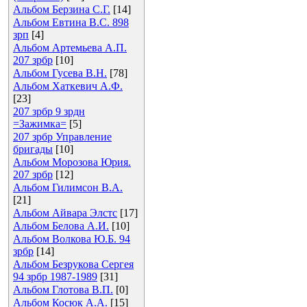
Альбом Берзина С.Г.
[14]
Альбом Евтина В.С. 898
зрп
[4]
Альбом Артемьева А.П.
207 зрбр
[10]
Альбом Гусева В.Н.
[78]
Альбом Хаткевич А.Ф.
[23]
207 зрбр 9 зрдн
=Зажимка=
[5]
207 зрбр Управление
бригады
[10]
Альбом Морозова Юрия.
207 зрбр
[12]
Альбом Гилимсон В.А.
[21]
Альбом Айвара Элстс
[17]
Альбом Белова А.И.
[10]
Альбом Волкова Ю.Б. 94
зрбр
[14]
Альбом Безрукова Сергея
94 зрбр 1987-1989
[31]
Альбом Глотова В.П.
[0]
Альбом Косюк А.А.
[15]