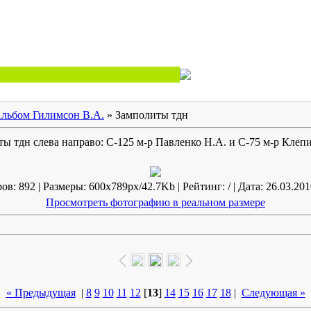
льбом Гилимсон В.А.
» Замполиты тдн
ы тдн слева направо: С-125 м-р Павленко Н.А. и С-75 м-р Клеп
в: 892 | Размеры: 600x789px/42.7Kb | Рейтинг: / | Дата: 26.03.201
Просмотреть фотографию в реальном размере
« Предыдущая
|
8
9
10
11
12
[
13
]
14
15
16
17
18
|
Следующая »