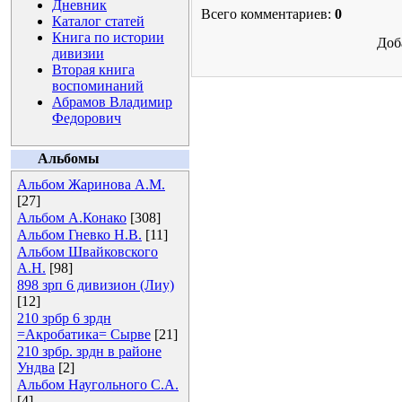
Дневник
Всего комментариев:
0
Каталог статей
Книга по истории
Доб
дивизии
Вторая книга
воспоминаний
Абрамов Владимир
Федорович
Альбомы
Альбом Жаринова А.М.
[27]
Альбом А.Конако
[308]
Альбом Гневко Н.В.
[11]
Альбом Швайковского
А.Н.
[98]
898 зрп 6 дивизион (Лиу)
[12]
210 зрбр 6 зрдн
=Акробатика= Сырве
[21]
210 зрбр. зрдн в районе
Ундва
[2]
Альбом Наугольного С.А.
[4]