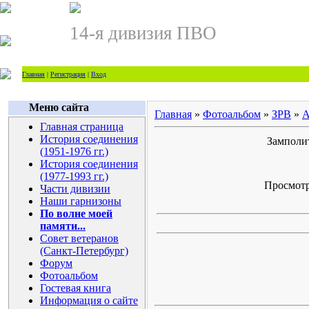
14-я дивизия ПВО
Главная
|
Регистрация
|
Вход
Меню сайта
Главная
»
Фотоальбом
»
ЗРВ
»
А
Главная страница
История соединения
Замполит
(1951-1976 гг.)
История соединения
(1977-1993 гг.)
Просмотро
Части дивизии
Наши гарнизоны
По волне моей
памяти...
Совет ветеранов
(Санкт-Петербург)
Форум
Фотоальбом
Гостевая книга
Информация о сайте