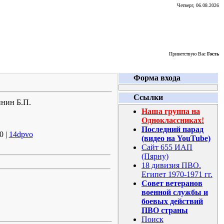
Четверг, 06.08.2026
Приветствую Вас
Гость
Форма входа
Ссылки
инин Б.П.
Наша группа на
Одноклассниках!
Последний парад
0 |
14dpvo
(видео на YouTube)
Сайт 655 ИАП
(Пярну)
18 дивизия ПВО.
Египет 1970-1971 гг.
Совет ветеранов
военной службы и
боевых действий
ПВО страны
Поиск