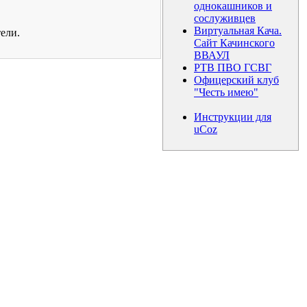
однокашников и
сослуживцев
Виртуальная Кача.
ели.
Сайт Качинского
ВВАУЛ
РТВ ПВО ГСВГ
Офицерский клуб
"Честь имею"
Инструкции для
uCoz