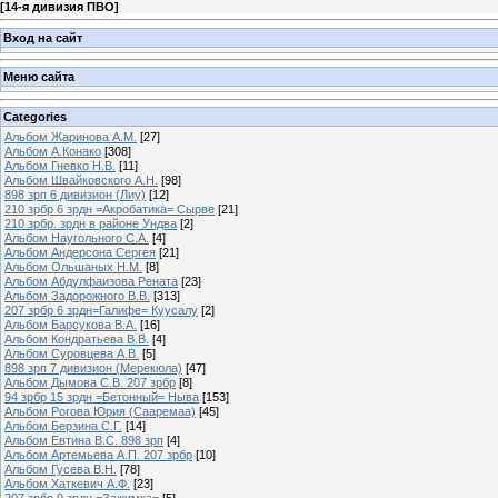
[
14-я дивизия ПВО
]
Вход на сайт
Меню сайта
Categories
Альбом Жаринова А.М.
[27]
Альбом А.Конако
[308]
Альбом Гневко Н.В.
[11]
Альбом Швайковского А.Н.
[98]
898 зрп 6 дивизион (Лиу)
[12]
210 зрбр 6 зрдн =Акробатика= Сырве
[21]
210 зрбр. зрдн в районе Ундва
[2]
Альбом Наугольного С.А.
[4]
Альбом Андерсона Сергея
[21]
Альбом Ольшаных Н.М.
[8]
Альбом Абдулфаизова Рената
[23]
Альбом Задорожного В.В.
[313]
207 зрбр 6 зрдн=Галифе= Куусалу
[2]
Альбом Барсукова В.А.
[16]
Альбом Кондратьева В.В.
[4]
Альбом Суровцева А.В.
[5]
898 зрп 7 дивизион (Мерекюла)
[47]
Альбом Дымова С.В. 207 зрбр
[8]
94 зрбр 15 зрдн =Бетонный= Ныва
[153]
Альбом Рогова Юрия (Сааремаа)
[45]
Альбом Берзина С.Г.
[14]
Альбом Евтина В.С. 898 зрп
[4]
Альбом Артемьева А.П. 207 зрбр
[10]
Альбом Гусева В.Н.
[78]
Альбом Хаткевич А.Ф.
[23]
207 зрбр 9 зрдн =Зажимка=
[5]