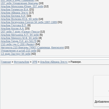
207 зрбр Управление бригады
[10]
Альбом Морозова Юрия. 207 зрбр
[12]
Альбом Гилимсон В.А.
[21]
Альбом Айвара Элстс
[17]
Альбом Белова А.И.
[10]
Альбом Волкова Ю.Б. 94 зрбр
[14]
Альбом Безрукова Сергея 94 зрбр 1987-1989
[31]
Альбом Глотова В.П.
[0]
Альбом Косюк А.А.
[15]
207 зрбр 7 зрдн =Галка= Пюсси
[12]
Альбом Митькина А.П. 94 зрбр
[5]
Альбом Мирного М.Ф. 94 зрбр
[4]
Альбом Гирда Л.И. в/ч 56178
[6]
210 зрбр тдн С-200 (Деево)
[54]
Авторота 210 бригады 74907 Сааремаа, Кингисепп
[22]
Управление и штаб 210 зрбр
[1]
13 зрдн Заструг 94 зрбр
[42]
Главная
»
Фотоальбом
»
ЗРВ
»
Альбом Айвара Элстс
» Раквере.
Добавлен