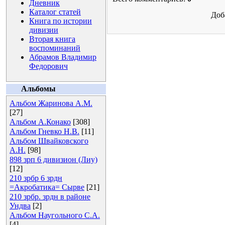
Дневник
Каталог статей
Доб
Книга по истории
дивизии
Вторая книга
воспоминаний
Абрамов Владимир
Федорович
Альбомы
Альбом Жаринова А.М.
[27]
Альбом А.Конако
[308]
Альбом Гневко Н.В.
[11]
Альбом Швайковского
А.Н.
[98]
898 зрп 6 дивизион (Лиу)
[12]
210 зрбр 6 зрдн
=Акробатика= Сырве
[21]
210 зрбр. зрдн в районе
Ундва
[2]
Альбом Наугольного С.А.
[4]