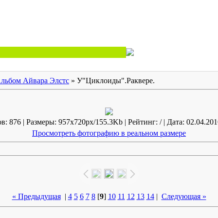
льбом Айвара Элстс
» У"Циклоиды".Раквере.
: 876 | Размеры: 957x720px/155.3Kb | Рейтинг: / | Дата: 02.04.201
Просмотреть фотографию в реальном размере
« Предыдущая
|
4
5
6
7
8
[
9
]
10
11
12
13
14
|
Следующая »