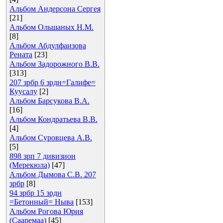
Альбом Андерсона Сергея
[21]
Альбом Ольшаных Н.М.
[8]
Альбом Абдулфаизова
Рената
[23]
Альбом Задорожного В.В.
[313]
207 зрбр 6 зрдн=Галифе=
Куусалу
[2]
Альбом Барсукова В.А.
[16]
Альбом Кондратьева В.В.
[4]
Альбом Суровцева А.В.
[5]
898 зрп 7 дивизион
(Мерекюла)
[47]
Альбом Дымова С.В. 207
зрбр
[8]
94 зрбр 15 зрдн
=Бетонный= Ныва
[153]
Альбом Рогова Юрия
(Сааремаа)
[45]