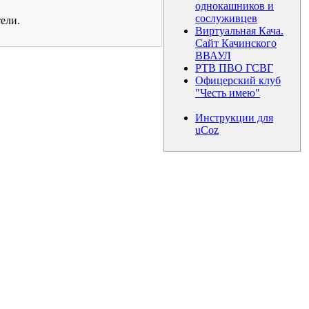
однокашников и
сослуживцев
ели.
Виртуальная Кача.
Сайт Качинского
ВВАУЛ
РТВ ПВО ГСВГ
Офицерский клуб
"Честь имею"
Инструкции для
uCoz