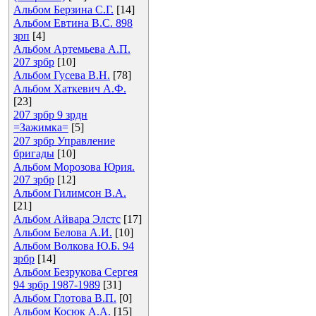
Альбом Берзина С.Г.
[14]
Альбом Евтина В.С. 898
зрп
[4]
Альбом Артемьева А.П.
207 зрбр
[10]
Альбом Гусева В.Н.
[78]
Альбом Хаткевич А.Ф.
[23]
207 зрбр 9 зрдн
=Зажимка=
[5]
207 зрбр Управление
бригады
[10]
Альбом Морозова Юрия.
207 зрбр
[12]
Альбом Гилимсон В.А.
[21]
Альбом Айвара Элстс
[17]
Альбом Белова А.И.
[10]
Альбом Волкова Ю.Б. 94
зрбр
[14]
Альбом Безрукова Сергея
94 зрбр 1987-1989
[31]
Альбом Глотова В.П.
[0]
Альбом Косюк А.А.
[15]