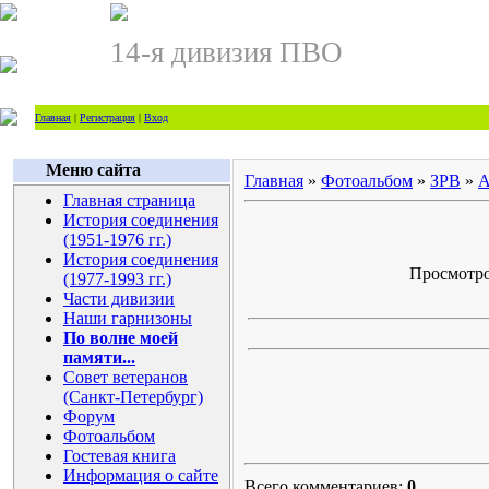
14-я дивизия ПВО
Главная
|
Регистрация
|
Вход
Меню сайта
Главная
»
Фотоальбом
»
ЗРВ
»
А
Главная страница
История соединения
(1951-1976 гг.)
История соединения
Просмотров
(1977-1993 гг.)
Части дивизии
Наши гарнизоны
По волне моей
памяти...
Совет ветеранов
(Санкт-Петербург)
Форум
Фотоальбом
Гостевая книга
Информация о сайте
Всего комментариев:
0