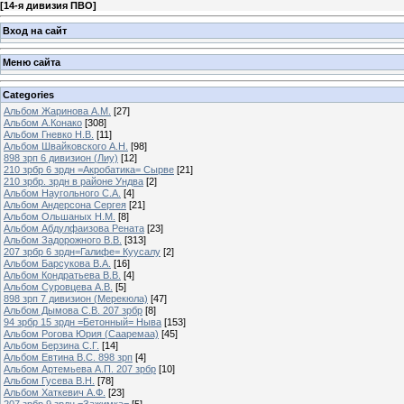
[
14-я дивизия ПВО
]
Вход на сайт
Меню сайта
Categories
Альбом Жаринова А.М.
[27]
Альбом А.Конако
[308]
Альбом Гневко Н.В.
[11]
Альбом Швайковского А.Н.
[98]
898 зрп 6 дивизион (Лиу)
[12]
210 зрбр 6 зрдн =Акробатика= Сырве
[21]
210 зрбр. зрдн в районе Ундва
[2]
Альбом Наугольного С.А.
[4]
Альбом Андерсона Сергея
[21]
Альбом Ольшаных Н.М.
[8]
Альбом Абдулфаизова Рената
[23]
Альбом Задорожного В.В.
[313]
207 зрбр 6 зрдн=Галифе= Куусалу
[2]
Альбом Барсукова В.А.
[16]
Альбом Кондратьева В.В.
[4]
Альбом Суровцева А.В.
[5]
898 зрп 7 дивизион (Мерекюла)
[47]
Альбом Дымова С.В. 207 зрбр
[8]
94 зрбр 15 зрдн =Бетонный= Ныва
[153]
Альбом Рогова Юрия (Сааремаа)
[45]
Альбом Берзина С.Г.
[14]
Альбом Евтина В.С. 898 зрп
[4]
Альбом Артемьева А.П. 207 зрбр
[10]
Альбом Гусева В.Н.
[78]
Альбом Хаткевич А.Ф.
[23]
207 зрбр 9 зрдн =Зажимка=
[5]