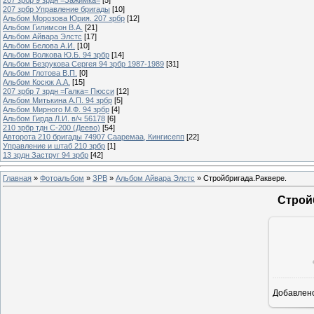
207 зрбр Управление бригады
[10]
Альбом Морозова Юрия. 207 зрбр
[12]
Альбом Гилимсон В.А.
[21]
Альбом Айвара Элстс
[17]
Альбом Белова А.И.
[10]
Альбом Волкова Ю.Б. 94 зрбр
[14]
Альбом Безрукова Сергея 94 зрбр 1987-1989
[31]
Альбом Глотова В.П.
[0]
Альбом Косюк А.А.
[15]
207 зрбр 7 зрдн =Галка= Пюсси
[12]
Альбом Митькина А.П. 94 зрбр
[5]
Альбом Мирного М.Ф. 94 зрбр
[4]
Альбом Гирда Л.И. в/ч 56178
[6]
210 зрбр тдн С-200 (Деево)
[54]
Авторота 210 бригады 74907 Сааремаа, Кингисепп
[22]
Управление и штаб 210 зрбр
[1]
13 зрдн Заструг 94 зрбр
[42]
Главная
»
Фотоальбом
»
ЗРВ
»
Альбом Айвара Элстс
» Стройбригада.Раквере.
Строй
Добавлен