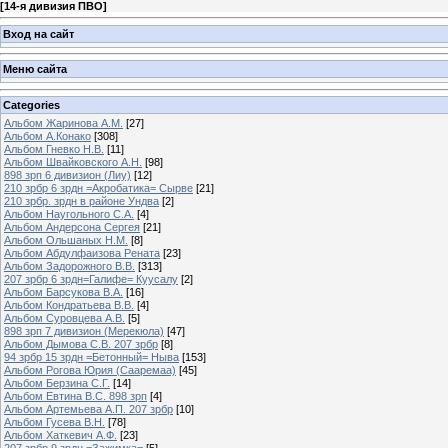
[
14-я дивизия ПВО
]
Вход на сайт
Меню сайта
Categories
Альбом Жаринова А.М.
[27]
Альбом А.Конако
[308]
Альбом Гневко Н.В.
[11]
Альбом Швайковского А.Н.
[98]
898 зрп 6 дивизион (Лиу)
[12]
210 зрбр 6 зрдн =Акробатика= Сырве
[21]
210 зрбр. зрдн в районе Ундва
[2]
Альбом Наугольного С.А.
[4]
Альбом Андерсона Сергея
[21]
Альбом Ольшаных Н.М.
[8]
Альбом Абдулфаизова Рената
[23]
Альбом Задорожного В.В.
[313]
207 зрбр 6 зрдн=Галифе= Куусалу
[2]
Альбом Барсукова В.А.
[16]
Альбом Кондратьева В.В.
[4]
Альбом Суровцева А.В.
[5]
898 зрп 7 дивизион (Мерекюла)
[47]
Альбом Дымова С.В. 207 зрбр
[8]
94 зрбр 15 зрдн =Бетонный= Ныва
[153]
Альбом Рогова Юрия (Сааремаа)
[45]
Альбом Берзина С.Г.
[14]
Альбом Евтина В.С. 898 зрп
[4]
Альбом Артемьева А.П. 207 зрбр
[10]
Альбом Гусева В.Н.
[78]
Альбом Хаткевич А.Ф.
[23]
207 зрбр 9 зрдн =Зажимка=
[5]