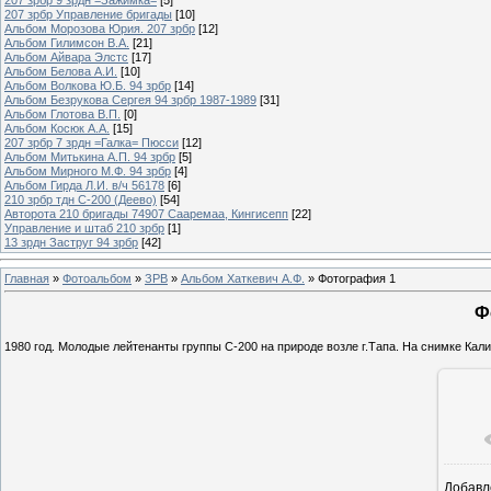
207 зрбр Управление бригады
[10]
Альбом Морозова Юрия. 207 зрбр
[12]
Альбом Гилимсон В.А.
[21]
Альбом Айвара Элстс
[17]
Альбом Белова А.И.
[10]
Альбом Волкова Ю.Б. 94 зрбр
[14]
Альбом Безрукова Сергея 94 зрбр 1987-1989
[31]
Альбом Глотова В.П.
[0]
Альбом Косюк А.А.
[15]
207 зрбр 7 зрдн =Галка= Пюсси
[12]
Альбом Митькина А.П. 94 зрбр
[5]
Альбом Мирного М.Ф. 94 зрбр
[4]
Альбом Гирда Л.И. в/ч 56178
[6]
210 зрбр тдн С-200 (Деево)
[54]
Авторота 210 бригады 74907 Сааремаа, Кингисепп
[22]
Управление и штаб 210 зрбр
[1]
13 зрдн Заструг 94 зрбр
[42]
Главная
»
Фотоальбом
»
ЗРВ
»
Альбом Хаткевич А.Ф.
» Фотография 1
Ф
1980 год. Молодые лейтенанты группы С-200 на природе возле г.Тапа. На снимке Кал
Добавл