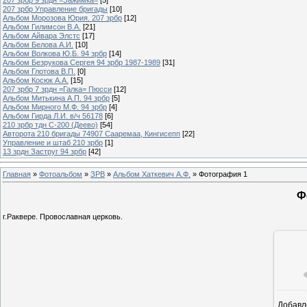
207 зрбр Управление бригады
[10]
Альбом Морозова Юрия. 207 зрбр
[12]
Альбом Гилимсон В.А.
[21]
Альбом Айвара Элстс
[17]
Альбом Белова А.И.
[10]
Альбом Волкова Ю.Б. 94 зрбр
[14]
Альбом Безрукова Сергея 94 зрбр 1987-1989
[31]
Альбом Глотова В.П.
[0]
Альбом Косюк А.А.
[15]
207 зрбр 7 зрдн =Галка= Пюсси
[12]
Альбом Митькина А.П. 94 зрбр
[5]
Альбом Мирного М.Ф. 94 зрбр
[4]
Альбом Гирда Л.И. в/ч 56178
[6]
210 зрбр тдн С-200 (Деево)
[54]
Авторота 210 бригады 74907 Сааремаа, Кингисепп
[22]
Управление и штаб 210 зрбр
[1]
13 зрдн Заструг 94 зрбр
[42]
Главная
»
Фотоальбом
»
ЗРВ
»
Альбом Хаткевич А.Ф.
» Фотография 1
Ф
г.Раквере. Провославная церковь.
Добавл