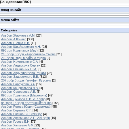
[
14-я дивизия ПВО
]
Вход на сайт
Меню сайта
Categories
Альбом Жаринова А.М.
[27]
Альбом А.Конако
[308]
Альбом Гневко Н.В.
[11]
Альбом Швайковского А.Н.
[98]
898 зрп 6 дивизион (Лиу)
[12]
210 зрбр 6 зрдн =Акробатика= Сырве
[21]
210 зрбр. зрдн в районе Ундва
[2]
Альбом Наугольного С.А.
[4]
Альбом Андерсона Сергея
[21]
Альбом Ольшаных Н.М.
[8]
Альбом Абдулфаизова Рената
[23]
Альбом Задорожного В.В.
[313]
207 зрбр 6 зрдн=Галифе= Куусалу
[2]
Альбом Барсукова В.А.
[16]
Альбом Кондратьева В.В.
[4]
Альбом Суровцева А.В.
[5]
898 зрп 7 дивизион (Мерекюла)
[47]
Альбом Дымова С.В. 207 зрбр
[8]
94 зрбр 15 зрдн =Бетонный= Ныва
[153]
Альбом Рогова Юрия (Сааремаа)
[45]
Альбом Берзина С.Г.
[14]
Альбом Евтина В.С. 898 зрп
[4]
Альбом Артемьева А.П. 207 зрбр
[10]
Альбом Гусева В.Н.
[78]
Альбом Хаткевич А.Ф.
[23]
207 зрбр 9 зрдн =Зажимка=
[5]