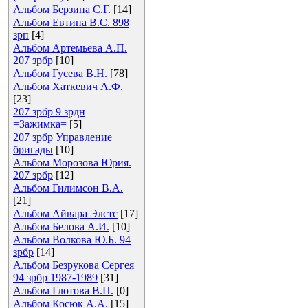
Альбом Берзина С.Г.
[14]
Альбом Евтина В.С. 898
зрп
[4]
Альбом Артемьева А.П.
207 зрбр
[10]
Альбом Гусева В.Н.
[78]
Альбом Хаткевич А.Ф.
[23]
207 зрбр 9 зрдн
=Зажимка=
[5]
207 зрбр Управление
бригады
[10]
Альбом Морозова Юрия.
207 зрбр
[12]
Альбом Гилимсон В.А.
[21]
Альбом Айвара Элстс
[17]
Альбом Белова А.И.
[10]
Альбом Волкова Ю.Б. 94
зрбр
[14]
Альбом Безрукова Сергея
94 зрбр 1987-1989
[31]
Альбом Глотова В.П.
[0]
Альбом Косюк А.А.
[15]