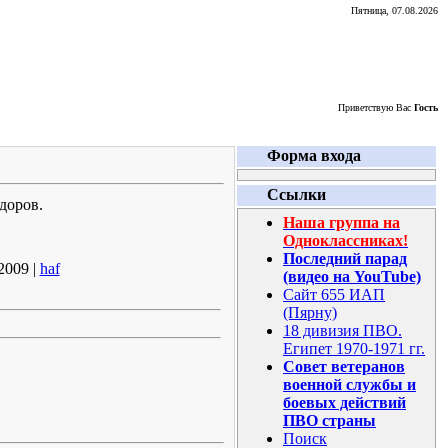
Пятница, 07.08.2026
Приветствую Вас
Гость
Форма входа
Ссылки
доров.
Наша группа на
Одноклассниках!
Последний парад
2009 |
haf
(видео на YouTube)
Сайт 655 ИАП
(Пярну)
18 дивизия ПВО.
Египет 1970-1971 гг.
Совет ветеранов
военной службы и
боевых действий
ПВО страны
Поиск