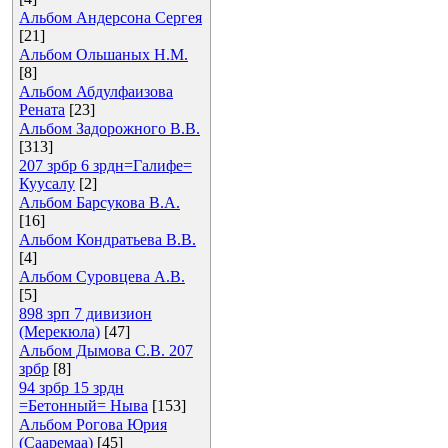
Альбом Андерсона Сергея
[21]
Альбом Ольшаных Н.М.
[8]
Альбом Абдулфаизова
Рената
[23]
Альбом Задорожного В.В.
[313]
207 зрбр 6 зрдн=Галифе=
Куусалу
[2]
Альбом Барсукова В.А.
[16]
Альбом Кондратьева В.В.
[4]
Альбом Суровцева А.В.
[5]
898 зрп 7 дивизион
(Мерекюла)
[47]
Альбом Дымова С.В. 207
зрбр
[8]
94 зрбр 15 зрдн
=Бетонный= Ныва
[153]
Альбом Рогова Юрия
(Сааремаа)
[45]