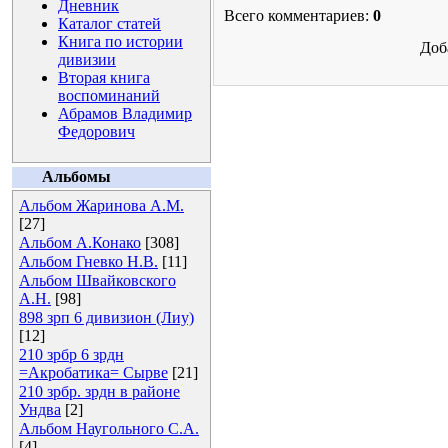
Дневник
Всего комментариев:
0
Каталог статей
Книга по истории
Доб
дивизии
Вторая книга
воспоминаний
Абрамов Владимир
Федорович
Альбомы
Альбом Жаринова А.М.
[27]
Альбом А.Конако
[308]
Альбом Гневко Н.В.
[11]
Альбом Швайковского
А.Н.
[98]
898 зрп 6 дивизион (Лиу)
[12]
210 зрбр 6 зрдн
=Акробатика= Сырве
[21]
210 зрбр. зрдн в районе
Ундва
[2]
Альбом Наугольного С.А.
[4]