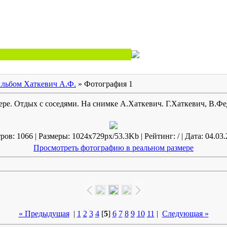
льбом Хаткевич А.Ф.
» Фотография 1
вере. Отдых с соседями. На снимке А.Хаткевич. Г.Хаткевич, В.Фе
ов: 1066 | Размеры: 1024x729px/53.3Kb | Рейтинг: / | Дата: 04.03.
Просмотреть фотографию в реальном размере
« Предыдущая
|
1
2
3
4
[
5
]
6
7
8
9
10
11
|
Следующая »