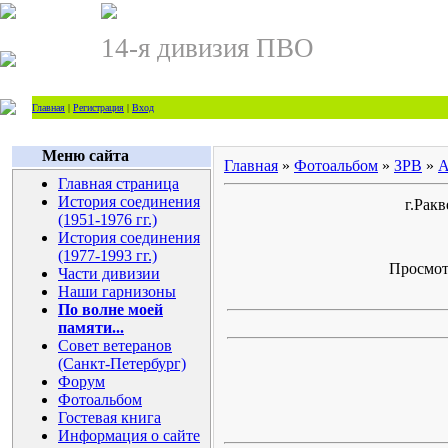
14-я дивизия ПВО
Главная
|
Регистрация
|
Вход
Меню сайта
Главная
»
Фотоальбом
»
ЗРВ
»
А
Главная страница
История соединения
г.Рак
(1951-1976 гг.)
История соединения
(1977-1993 гг.)
Просмотр
Части дивизии
Наши гарнизоны
По волне моей
памяти...
Совет ветеранов
(Санкт-Петербург)
Форум
Фотоальбом
Гостевая книга
Информация о сайте