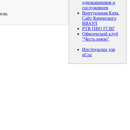
однокашников и
сослуживцев
Виртуальная Кача.
ели.
Сайт Качинского
ВВАУЛ
РТВ ПВО ГСВГ
Офицерский клуб
"Честь имею"
Инструкции для
uCoz