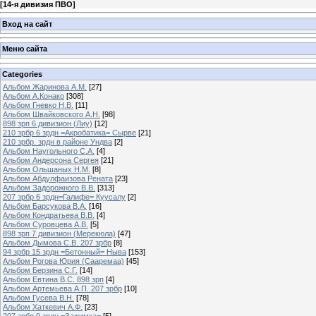
[
14-я дивизия ПВО
]
Вход на сайт
Меню сайта
Categories
Альбом Жаринова А.М.
[27]
Альбом А.Конако
[308]
Альбом Гневко Н.В.
[11]
Альбом Швайковского А.Н.
[98]
898 зрп 6 дивизион (Лиу)
[12]
210 зрбр 6 зрдн =Акробатика= Сырве
[21]
210 зрбр. зрдн в районе Ундва
[2]
Альбом Наугольного С.А.
[4]
Альбом Андерсона Сергея
[21]
Альбом Ольшаных Н.М.
[8]
Альбом Абдулфаизова Рената
[23]
Альбом Задорожного В.В.
[313]
207 зрбр 6 зрдн=Галифе= Куусалу
[2]
Альбом Барсукова В.А.
[16]
Альбом Кондратьева В.В.
[4]
Альбом Суровцева А.В.
[5]
898 зрп 7 дивизион (Мерекюла)
[47]
Альбом Дымова С.В. 207 зрбр
[8]
94 зрбр 15 зрдн =Бетонный= Ныва
[153]
Альбом Рогова Юрия (Сааремаа)
[45]
Альбом Берзина С.Г.
[14]
Альбом Евтина В.С. 898 зрп
[4]
Альбом Артемьева А.П. 207 зрбр
[10]
Альбом Гусева В.Н.
[78]
Альбом Хаткевич А.Ф.
[23]
207 зрбр 9 зрдн =Зажимка=
[5]