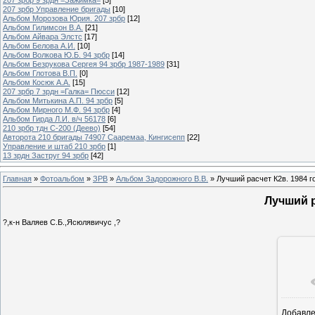
207 зрбр Управление бригады
[10]
Альбом Морозова Юрия. 207 зрбр
[12]
Альбом Гилимсон В.А.
[21]
Альбом Айвара Элстс
[17]
Альбом Белова А.И.
[10]
Альбом Волкова Ю.Б. 94 зрбр
[14]
Альбом Безрукова Сергея 94 зрбр 1987-1989
[31]
Альбом Глотова В.П.
[0]
Альбом Косюк А.А.
[15]
207 зрбр 7 зрдн =Галка= Пюсси
[12]
Альбом Митькина А.П. 94 зрбр
[5]
Альбом Мирного М.Ф. 94 зрбр
[4]
Альбом Гирда Л.И. в/ч 56178
[6]
210 зрбр тдн С-200 (Деево)
[54]
Авторота 210 бригады 74907 Сааремаа, Кингисепп
[22]
Управление и штаб 210 зрбр
[1]
13 зрдн Заструг 94 зрбр
[42]
Главная
»
Фотоальбом
»
ЗРВ
»
Альбом Задорожного В.В.
» Лучший расчет К2в. 1984 г
Лучший р
?,к-н Валяев С.Б.,Ясюлявичус ,?
Добавл