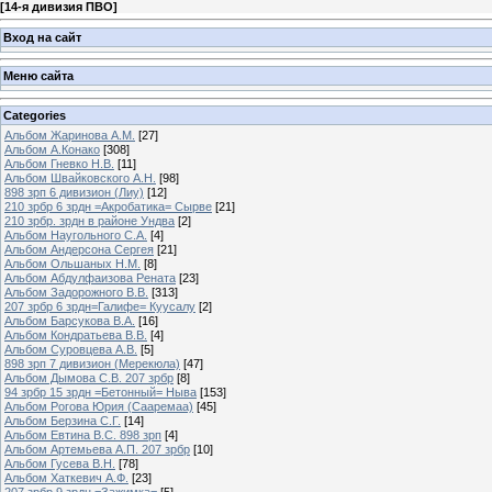
[
14-я дивизия ПВО
]
Вход на сайт
Меню сайта
Categories
Альбом Жаринова А.М.
[27]
Альбом А.Конако
[308]
Альбом Гневко Н.В.
[11]
Альбом Швайковского А.Н.
[98]
898 зрп 6 дивизион (Лиу)
[12]
210 зрбр 6 зрдн =Акробатика= Сырве
[21]
210 зрбр. зрдн в районе Ундва
[2]
Альбом Наугольного С.А.
[4]
Альбом Андерсона Сергея
[21]
Альбом Ольшаных Н.М.
[8]
Альбом Абдулфаизова Рената
[23]
Альбом Задорожного В.В.
[313]
207 зрбр 6 зрдн=Галифе= Куусалу
[2]
Альбом Барсукова В.А.
[16]
Альбом Кондратьева В.В.
[4]
Альбом Суровцева А.В.
[5]
898 зрп 7 дивизион (Мерекюла)
[47]
Альбом Дымова С.В. 207 зрбр
[8]
94 зрбр 15 зрдн =Бетонный= Ныва
[153]
Альбом Рогова Юрия (Сааремаа)
[45]
Альбом Берзина С.Г.
[14]
Альбом Евтина В.С. 898 зрп
[4]
Альбом Артемьева А.П. 207 зрбр
[10]
Альбом Гусева В.Н.
[78]
Альбом Хаткевич А.Ф.
[23]
207 зрбр 9 зрдн =Зажимка=
[5]