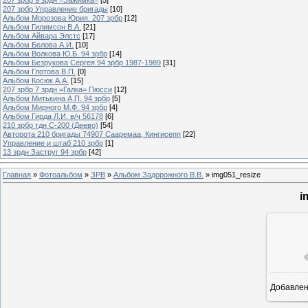
207 зрбр Управление бригады
[10]
Альбом Морозова Юрия. 207 зрбр
[12]
Альбом Гилимсон В.А.
[21]
Альбом Айвара Элстс
[17]
Альбом Белова А.И.
[10]
Альбом Волкова Ю.Б. 94 зрбр
[14]
Альбом Безрукова Сергея 94 зрбр 1987-1989
[31]
Альбом Глотова В.П.
[0]
Альбом Косюк А.А.
[15]
207 зрбр 7 зрдн =Галка= Пюсси
[12]
Альбом Митькина А.П. 94 зрбр
[5]
Альбом Мирного М.Ф. 94 зрбр
[4]
Альбом Гирда Л.И. в/ч 56178
[6]
210 зрбр тдн С-200 (Деево)
[54]
Авторота 210 бригады 74907 Сааремаа, Кингисепп
[22]
Управление и штаб 210 зрбр
[1]
13 зрдн Заструг 94 зрбр
[42]
Главная
»
Фотоальбом
»
ЗРВ
»
Альбом Задорожного В.В.
» img051_resize
i
Добавле