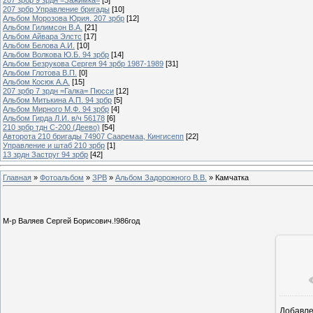
207 зрбр Управление бригады
[10]
Альбом Морозова Юрия. 207 зрбр
[12]
Альбом Гилимсон В.А.
[21]
Альбом Айвара Элстс
[17]
Альбом Белова А.И.
[10]
Альбом Волкова Ю.Б. 94 зрбр
[14]
Альбом Безрукова Сергея 94 зрбр 1987-1989
[31]
Альбом Глотова В.П.
[0]
Альбом Косюк А.А.
[15]
207 зрбр 7 зрдн =Галка= Пюсси
[12]
Альбом Митькина А.П. 94 зрбр
[5]
Альбом Мирного М.Ф. 94 зрбр
[4]
Альбом Гирда Л.И. в/ч 56178
[6]
210 зрбр тдн С-200 (Деево)
[54]
Авторота 210 бригады 74907 Сааремаа, Кингисепп
[22]
Управление и штаб 210 зрбр
[1]
13 зрдн Заструг 94 зрбр
[42]
Главная
»
Фотоальбом
»
ЗРВ
»
Альбом Задорожного В.В.
» Камчатка
М-р Валяев Сергей Борисович.!986год
Добавл