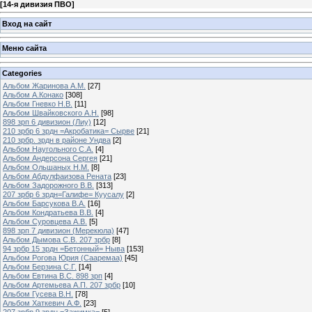
[
14-я дивизия ПВО
]
Вход на сайт
Меню сайта
Categories
Альбом Жаринова А.М.
[27]
Альбом А.Конако
[308]
Альбом Гневко Н.В.
[11]
Альбом Швайковского А.Н.
[98]
898 зрп 6 дивизион (Лиу)
[12]
210 зрбр 6 зрдн =Акробатика= Сырве
[21]
210 зрбр. зрдн в районе Ундва
[2]
Альбом Наугольного С.А.
[4]
Альбом Андерсона Сергея
[21]
Альбом Ольшаных Н.М.
[8]
Альбом Абдулфаизова Рената
[23]
Альбом Задорожного В.В.
[313]
207 зрбр 6 зрдн=Галифе= Куусалу
[2]
Альбом Барсукова В.А.
[16]
Альбом Кондратьева В.В.
[4]
Альбом Суровцева А.В.
[5]
898 зрп 7 дивизион (Мерекюла)
[47]
Альбом Дымова С.В. 207 зрбр
[8]
94 зрбр 15 зрдн =Бетонный= Ныва
[153]
Альбом Рогова Юрия (Сааремаа)
[45]
Альбом Берзина С.Г.
[14]
Альбом Евтина В.С. 898 зрп
[4]
Альбом Артемьева А.П. 207 зрбр
[10]
Альбом Гусева В.Н.
[78]
Альбом Хаткевич А.Ф.
[23]
207 зрбр 9 зрдн =Зажимка=
[5]