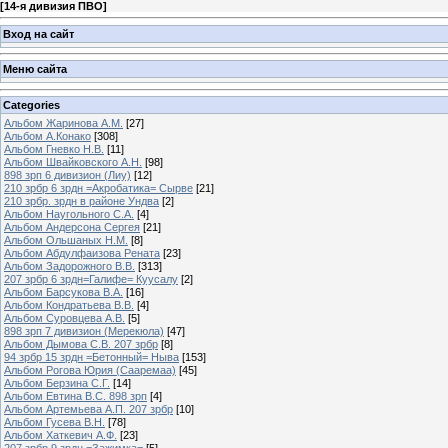
[
14-я дивизия ПВО
]
Вход на сайт
Меню сайта
Categories
Альбом Жаринова А.М.
[27]
Альбом А.Конако
[308]
Альбом Гневко Н.В.
[11]
Альбом Швайковского А.Н.
[98]
898 зрп 6 дивизион (Лиу)
[12]
210 зрбр 6 зрдн =Акробатика= Сырве
[21]
210 зрбр. зрдн в районе Ундва
[2]
Альбом Наугольного С.А.
[4]
Альбом Андерсона Сергея
[21]
Альбом Ольшаных Н.М.
[8]
Альбом Абдулфаизова Рената
[23]
Альбом Задорожного В.В.
[313]
207 зрбр 6 зрдн=Галифе= Куусалу
[2]
Альбом Барсукова В.А.
[16]
Альбом Кондратьева В.В.
[4]
Альбом Суровцева А.В.
[5]
898 зрп 7 дивизион (Мерекюла)
[47]
Альбом Дымова С.В. 207 зрбр
[8]
94 зрбр 15 зрдн =Бетонный= Ныва
[153]
Альбом Рогова Юрия (Сааремаа)
[45]
Альбом Берзина С.Г.
[14]
Альбом Евтина В.С. 898 зрп
[4]
Альбом Артемьева А.П. 207 зрбр
[10]
Альбом Гусева В.Н.
[78]
Альбом Хаткевич А.Ф.
[23]
207 зрбр 9 зрдн =Зажимка=
[5]