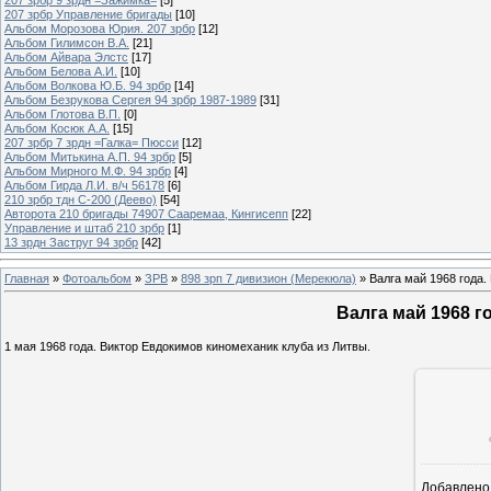
207 зрбр Управление бригады
[10]
Альбом Морозова Юрия. 207 зрбр
[12]
Альбом Гилимсон В.А.
[21]
Альбом Айвара Элстс
[17]
Альбом Белова А.И.
[10]
Альбом Волкова Ю.Б. 94 зрбр
[14]
Альбом Безрукова Сергея 94 зрбр 1987-1989
[31]
Альбом Глотова В.П.
[0]
Альбом Косюк А.А.
[15]
207 зрбр 7 зрдн =Галка= Пюсси
[12]
Альбом Митькина А.П. 94 зрбр
[5]
Альбом Мирного М.Ф. 94 зрбр
[4]
Альбом Гирда Л.И. в/ч 56178
[6]
210 зрбр тдн С-200 (Деево)
[54]
Авторота 210 бригады 74907 Сааремаа, Кингисепп
[22]
Управление и штаб 210 зрбр
[1]
13 зрдн Заструг 94 зрбр
[42]
Главная
»
Фотоальбом
»
ЗРВ
»
898 зрп 7 дивизион (Мерекюла)
» Валга май 1968 года.
Валга май 1968 г
1 мая 1968 года. Виктор Евдокимов киномеханик клуба из Литвы.
Добавлено