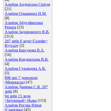
Альбом Андерсона Сергея
[21]
Альбом Ольшаных Н.М.
[8]
Альбом Абдулфаизова
Рената
[23]
Альбом Задорожного В.В.
[313]
207 зрбр 6 зрдн=Галифе=
Куусалу
[2]
Альбом Барсукова В.А.
[16]
Альбом Кондратьева В.В.
[4]
Альбом Суровцева А.В.
[5]
898 зрп 7 дивизион
(Мерекюла)
[47]
Альбом Дымова С.В. 207
зрбр
[8]
94 зрбр 15 зрдн
=Бетонный= Ныва
[153]
Альбом Рогова Юрия
(Сааремаа)
[45]