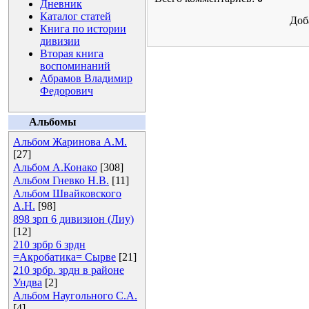
Дневник
Каталог статей
Доб
Книга по истории
дивизии
Вторая книга
воспоминаний
Абрамов Владимир
Федорович
Альбомы
Альбом Жаринова А.М.
[27]
Альбом А.Конако
[308]
Альбом Гневко Н.В.
[11]
Альбом Швайковского
А.Н.
[98]
898 зрп 6 дивизион (Лиу)
[12]
210 зрбр 6 зрдн
=Акробатика= Сырве
[21]
210 зрбр. зрдн в районе
Ундва
[2]
Альбом Наугольного С.А.
[4]