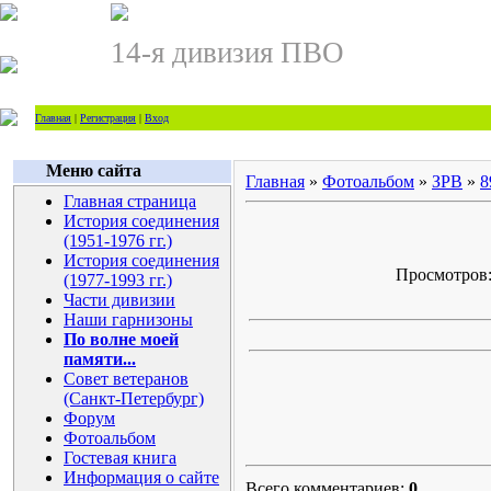
14-я дивизия ПВО
Главная
|
Регистрация
|
Вход
Меню сайта
Главная
»
Фотоальбом
»
ЗРВ
»
8
Главная страница
История соединения
(1951-1976 гг.)
История соединения
Просмотров: 
(1977-1993 гг.)
Части дивизии
Наши гарнизоны
По волне моей
памяти...
Совет ветеранов
(Санкт-Петербург)
Форум
Фотоальбом
Гостевая книга
Информация о сайте
Всего комментариев:
0