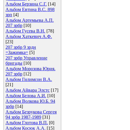
Альбом Берзина С.Г.
[14]
Альбом Евтина В.С. 898
зрп
[4]
Альбом Артемьева А.П.
207 зрбр
[10]
Альбом Гусева В.Н.
[78]
Альбом Хаткевич А.Ф.
[23]
207 зрбр 9 зрдн
=Зажимка=
[5]
207 зрбр Управление
бригады
[10]
Альбом Морозова Юрия.
207 зрбр
[12]
Альбом Гилимсон В.А.
[21]
Альбом Айвара Элстс
[17]
Альбом Белова А.И.
[10]
Альбом Волкова Ю.Б. 94
зрбр
[14]
Альбом Безрукова Сергея
94 зрбр 1987-1989
[31]
Альбом Глотова В.П.
[0]
Альбом Косюк А.А.
[15]