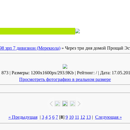
98 зрп 7 дивизион (Мерекюла)
» Через три дня домой Прощай Эс
873 | Размеры: 1200x1600px/293.9Kb | Рейтинг: / | Дата: 17.05.201
Просмотреть фотографию в реальном размере
« Предыдущая
|
3
4
5
6
7
[
8
]
9
10
11
12
13
|
Следующая »