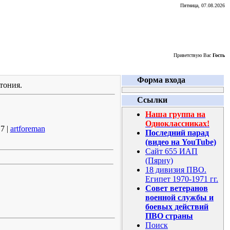
Пятница, 07.08.2026
Приветствую Вас
Гость
Форма входа
тония.
Ссылки
Наша группа на
Одноклассниках!
7 |
artforeman
Последний парад
(видео на YouTube)
Сайт 655 ИАП
(Пярну)
18 дивизия ПВО.
Египет 1970-1971 гг.
Совет ветеранов
военной службы и
боевых действий
ПВО страны
Поиск