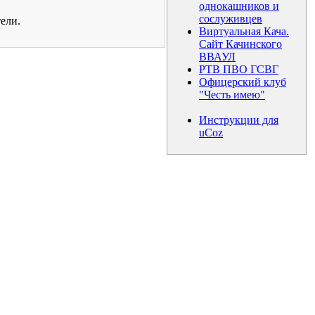
однокашников и
сослуживцев
ели.
Виртуальная Кача.
Сайт Качинского
ВВАУЛ
РТВ ПВО ГСВГ
Офицерский клуб
"Честь имею"
Инструкции для
uCoz