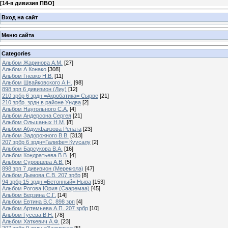
[
14-я дивизия ПВО
]
Вход на сайт
Меню сайта
Categories
Альбом Жаринова А.М.
[27]
Альбом А.Конако
[308]
Альбом Гневко Н.В.
[11]
Альбом Швайковского А.Н.
[98]
898 зрп 6 дивизион (Лиу)
[12]
210 зрбр 6 зрдн =Акробатика= Сырве
[21]
210 зрбр. зрдн в районе Ундва
[2]
Альбом Наугольного С.А.
[4]
Альбом Андерсона Сергея
[21]
Альбом Ольшаных Н.М.
[8]
Альбом Абдулфаизова Рената
[23]
Альбом Задорожного В.В.
[313]
207 зрбр 6 зрдн=Галифе= Куусалу
[2]
Альбом Барсукова В.А.
[16]
Альбом Кондратьева В.В.
[4]
Альбом Суровцева А.В.
[5]
898 зрп 7 дивизион (Мерекюла)
[47]
Альбом Дымова С.В. 207 зрбр
[8]
94 зрбр 15 зрдн =Бетонный= Ныва
[153]
Альбом Рогова Юрия (Сааремаа)
[45]
Альбом Берзина С.Г.
[14]
Альбом Евтина В.С. 898 зрп
[4]
Альбом Артемьева А.П. 207 зрбр
[10]
Альбом Гусева В.Н.
[78]
Альбом Хаткевич А.Ф.
[23]
207 зрбр 9 зрдн =Зажимка=
[5]