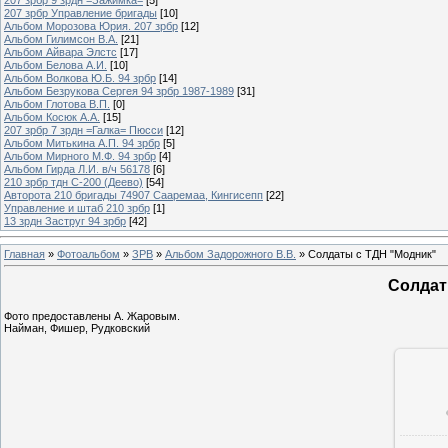
207 зрбр Управление бригады
[10]
Альбом Морозова Юрия. 207 зрбр
[12]
Альбом Гилимсон В.А.
[21]
Альбом Айвара Элстс
[17]
Альбом Белова А.И.
[10]
Альбом Волкова Ю.Б. 94 зрбр
[14]
Альбом Безрукова Сергея 94 зрбр 1987-1989
[31]
Альбом Глотова В.П.
[0]
Альбом Косюк А.А.
[15]
207 зрбр 7 зрдн =Галка= Пюсси
[12]
Альбом Митькина А.П. 94 зрбр
[5]
Альбом Мирного М.Ф. 94 зрбр
[4]
Альбом Гирда Л.И. в/ч 56178
[6]
210 зрбр тдн С-200 (Деево)
[54]
Авторота 210 бригады 74907 Сааремаа, Кингисепп
[22]
Управление и штаб 210 зрбр
[1]
13 зрдн Заструг 94 зрбр
[42]
Главная
»
Фотоальбом
»
ЗРВ
»
Альбом Задорожного В.В.
» Солдаты с ТДН "Модник"
Солдат
Фото предоставлены А. Жаровым.
Найман, Фишер, Рудковский