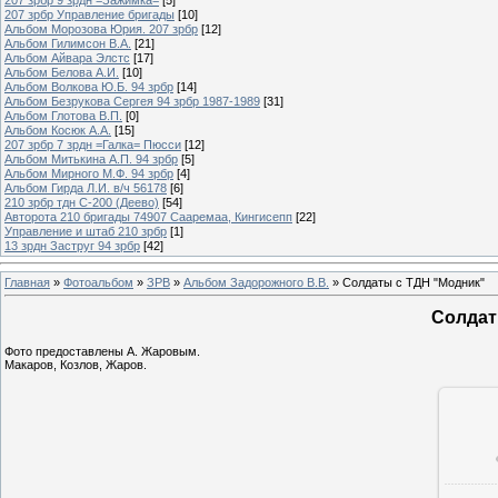
207 зрбр Управление бригады
[10]
Альбом Морозова Юрия. 207 зрбр
[12]
Альбом Гилимсон В.А.
[21]
Альбом Айвара Элстс
[17]
Альбом Белова А.И.
[10]
Альбом Волкова Ю.Б. 94 зрбр
[14]
Альбом Безрукова Сергея 94 зрбр 1987-1989
[31]
Альбом Глотова В.П.
[0]
Альбом Косюк А.А.
[15]
207 зрбр 7 зрдн =Галка= Пюсси
[12]
Альбом Митькина А.П. 94 зрбр
[5]
Альбом Мирного М.Ф. 94 зрбр
[4]
Альбом Гирда Л.И. в/ч 56178
[6]
210 зрбр тдн С-200 (Деево)
[54]
Авторота 210 бригады 74907 Сааремаа, Кингисепп
[22]
Управление и штаб 210 зрбр
[1]
13 зрдн Заструг 94 зрбр
[42]
Главная
»
Фотоальбом
»
ЗРВ
»
Альбом Задорожного В.В.
» Солдаты с ТДН "Модник"
Солдат
Фото предоставлены А. Жаровым.
Макаров, Козлов, Жаров.