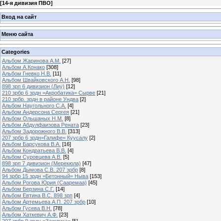
[
14-я дивизия ПВО
]
Вход на сайт
Меню сайта
Categories
Альбом Жаринова А.М.
[27]
Альбом А.Конако
[308]
Альбом Гневко Н.В.
[11]
Альбом Швайковского А.Н.
[98]
898 зрп 6 дивизион (Лиу)
[12]
210 зрбр 6 зрдн =Акробатика= Сырве
[21]
210 зрбр. зрдн в районе Ундва
[2]
Альбом Наугольного С.А.
[4]
Альбом Андерсона Сергея
[21]
Альбом Ольшаных Н.М.
[8]
Альбом Абдулфаизова Рената
[23]
Альбом Задорожного В.В.
[313]
207 зрбр 6 зрдн=Галифе= Куусалу
[2]
Альбом Барсукова В.А.
[16]
Альбом Кондратьева В.В.
[4]
Альбом Суровцева А.В.
[5]
898 зрп 7 дивизион (Мерекюла)
[47]
Альбом Дымова С.В. 207 зрбр
[8]
94 зрбр 15 зрдн =Бетонный= Ныва
[153]
Альбом Рогова Юрия (Сааремаа)
[45]
Альбом Берзина С.Г.
[14]
Альбом Евтина В.С. 898 зрп
[4]
Альбом Артемьева А.П. 207 зрбр
[10]
Альбом Гусева В.Н.
[78]
Альбом Хаткевич А.Ф.
[23]
207 зрбр 9 зрдн =Зажимка=
[5]