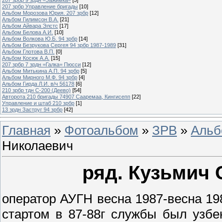
207 зрбр Управление бригады
[10]
Альбом Морозова Юрия. 207 зрбр
[12]
Альбом Гилимсон В.А.
[21]
Альбом Айвара Элстс
[17]
Альбом Белова А.И.
[10]
Альбом Волкова Ю.Б. 94 зрбр
[14]
Альбом Безрукова Сергея 94 зрбр 1987-1989
[31]
Альбом Глотова В.П.
[0]
Альбом Косюк А.А.
[15]
207 зрбр 7 зрдн =Галка= Пюсси
[12]
Альбом Митькина А.П. 94 зрбр
[5]
Альбом Мирного М.Ф. 94 зрбр
[4]
Альбом Гирда Л.И. в/ч 56178
[6]
210 зрбр тдн С-200 (Деево)
[54]
Авторота 210 бригады 74907 Сааремаа, Кингисепп
[22]
Управление и штаб 210 зрбр
[1]
13 зрдн Заструг 94 зрбр
[42]
Главная
»
Фотоальбом
»
ЗРВ
»
Альб
Николаевич
ряд. Кузьмич 
оператор АУГН весна 1987-весна 19
стартом в 87-88г службы был узбе