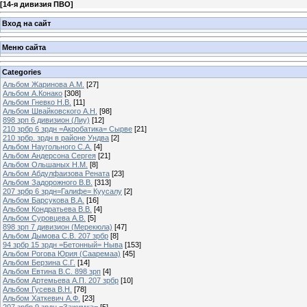
[
14-я дивизия ПВО
]
Вход на сайт
Меню сайта
Categories
Альбом Жаринова А.М.
[27]
Альбом А.Конако
[308]
Альбом Гневко Н.В.
[11]
Альбом Швайковского А.Н.
[98]
898 зрп 6 дивизион (Лиу)
[12]
210 зрбр 6 зрдн =Акробатика= Сырве
[21]
210 зрбр. зрдн в районе Ундва
[2]
Альбом Наугольного С.А.
[4]
Альбом Андерсона Сергея
[21]
Альбом Ольшаных Н.М.
[8]
Альбом Абдулфаизова Рената
[23]
Альбом Задорожного В.В.
[313]
207 зрбр 6 зрдн=Галифе= Куусалу
[2]
Альбом Барсукова В.А.
[16]
Альбом Кондратьева В.В.
[4]
Альбом Суровцева А.В.
[5]
898 зрп 7 дивизион (Мерекюла)
[47]
Альбом Дымова С.В. 207 зрбр
[8]
94 зрбр 15 зрдн =Бетонный= Ныва
[153]
Альбом Рогова Юрия (Сааремаа)
[45]
Альбом Берзина С.Г.
[14]
Альбом Евтина В.С. 898 зрп
[4]
Альбом Артемьева А.П. 207 зрбр
[10]
Альбом Гусева В.Н.
[78]
Альбом Хаткевич А.Ф.
[23]
207 зрбр 9 зрдн =Зажимка=
[5]