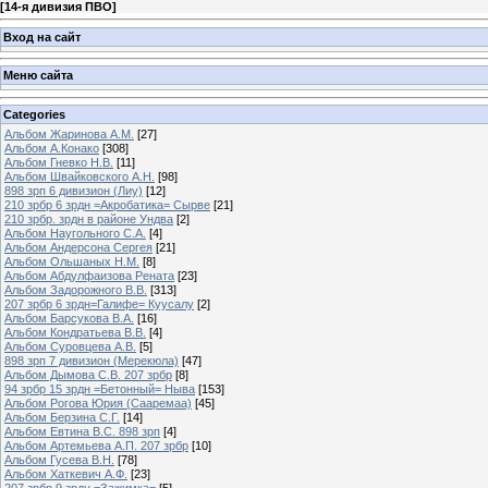
[
14-я дивизия ПВО
]
Вход на сайт
Меню сайта
Categories
Альбом Жаринова А.М.
[27]
Альбом А.Конако
[308]
Альбом Гневко Н.В.
[11]
Альбом Швайковского А.Н.
[98]
898 зрп 6 дивизион (Лиу)
[12]
210 зрбр 6 зрдн =Акробатика= Сырве
[21]
210 зрбр. зрдн в районе Ундва
[2]
Альбом Наугольного С.А.
[4]
Альбом Андерсона Сергея
[21]
Альбом Ольшаных Н.М.
[8]
Альбом Абдулфаизова Рената
[23]
Альбом Задорожного В.В.
[313]
207 зрбр 6 зрдн=Галифе= Куусалу
[2]
Альбом Барсукова В.А.
[16]
Альбом Кондратьева В.В.
[4]
Альбом Суровцева А.В.
[5]
898 зрп 7 дивизион (Мерекюла)
[47]
Альбом Дымова С.В. 207 зрбр
[8]
94 зрбр 15 зрдн =Бетонный= Ныва
[153]
Альбом Рогова Юрия (Сааремаа)
[45]
Альбом Берзина С.Г.
[14]
Альбом Евтина В.С. 898 зрп
[4]
Альбом Артемьева А.П. 207 зрбр
[10]
Альбом Гусева В.Н.
[78]
Альбом Хаткевич А.Ф.
[23]
207 зрбр 9 зрдн =Зажимка=
[5]