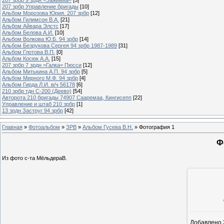
207 зрбр Управление бригады
[10]
Альбом Морозова Юрия. 207 зрбр
[12]
Альбом Гилимсон В.А.
[21]
Альбом Айвара Элстс
[17]
Альбом Белова А.И.
[10]
Альбом Волкова Ю.Б. 94 зрбр
[14]
Альбом Безрукова Сергея 94 зрбр 1987-1989
[31]
Альбом Глотова В.П.
[0]
Альбом Косюк А.А.
[15]
207 зрбр 7 зрдн =Галка= Пюсси
[12]
Альбом Митькина А.П. 94 зрбр
[5]
Альбом Мирного М.Ф. 94 зрбр
[4]
Альбом Гирда Л.И. в/ч 56178
[6]
210 зрбр тдн С-200 (Деево)
[54]
Авторота 210 бригады 74907 Сааремаа, Кингисепп
[22]
Управление и штаб 210 зрбр
[1]
13 зрдн Заструг 94 зрбр
[42]
Главная
»
Фотоальбом
»
ЗРВ
»
Альбом Гусева В.Н.
» Фотография 1
Ф
Из фото с-та МёльдераВ.
Добавлено