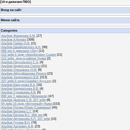
[
14-я дивизия ПВО
]
Вход на сайт
Меню сайта
Categories
Альбом Жаринова А.М.
[27]
Альбом А.Конако
[308]
Альбом Гневко Н.В.
[11]
Альбом Швайковского А.Н.
[98]
898 зрп 6 дивизион (Лиу)
[12]
210 зрбр 6 зрдн =Акробатика= Сырве
[21]
210 зрбр. зрдн в районе Ундва
[2]
Альбом Наугольного С.А.
[4]
Альбом Андерсона Сергея
[21]
Альбом Ольшаных Н.М.
[8]
Альбом Абдулфаизова Рената
[23]
Альбом Задорожного В.В.
[313]
207 зрбр 6 зрдн=Галифе= Куусалу
[2]
Альбом Барсукова В.А.
[16]
Альбом Кондратьева В.В.
[4]
Альбом Суровцева А.В.
[5]
898 зрп 7 дивизион (Мерекюла)
[47]
Альбом Дымова С.В. 207 зрбр
[8]
94 зрбр 15 зрдн =Бетонный= Ныва
[153]
Альбом Рогова Юрия (Сааремаа)
[45]
Альбом Берзина С.Г.
[14]
Альбом Евтина В.С. 898 зрп
[4]
Альбом Артемьева А.П. 207 зрбр
[10]
Альбом Гусева В.Н.
[78]
Альбом Хаткевич А.Ф.
[23]
207 зрбр 9 зрдн =Зажимка=
[5]