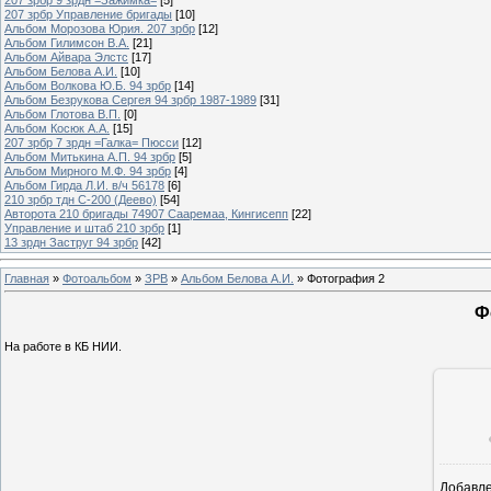
207 зрбр Управление бригады
[10]
Альбом Морозова Юрия. 207 зрбр
[12]
Альбом Гилимсон В.А.
[21]
Альбом Айвара Элстс
[17]
Альбом Белова А.И.
[10]
Альбом Волкова Ю.Б. 94 зрбр
[14]
Альбом Безрукова Сергея 94 зрбр 1987-1989
[31]
Альбом Глотова В.П.
[0]
Альбом Косюк А.А.
[15]
207 зрбр 7 зрдн =Галка= Пюсси
[12]
Альбом Митькина А.П. 94 зрбр
[5]
Альбом Мирного М.Ф. 94 зрбр
[4]
Альбом Гирда Л.И. в/ч 56178
[6]
210 зрбр тдн С-200 (Деево)
[54]
Авторота 210 бригады 74907 Сааремаа, Кингисепп
[22]
Управление и штаб 210 зрбр
[1]
13 зрдн Заструг 94 зрбр
[42]
Главная
»
Фотоальбом
»
ЗРВ
»
Альбом Белова А.И.
» Фотография 2
Ф
На работе в КБ НИИ.
Добавл