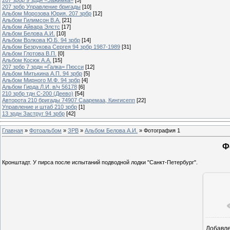
207 зрбр Управление бригады
[10]
Альбом Морозова Юрия. 207 зрбр
[12]
Альбом Гилимсон В.А.
[21]
Альбом Айвара Элстс
[17]
Альбом Белова А.И.
[10]
Альбом Волкова Ю.Б. 94 зрбр
[14]
Альбом Безрукова Сергея 94 зрбр 1987-1989
[31]
Альбом Глотова В.П.
[0]
Альбом Косюк А.А.
[15]
207 зрбр 7 зрдн =Галка= Пюсси
[12]
Альбом Митькина А.П. 94 зрбр
[5]
Альбом Мирного М.Ф. 94 зрбр
[4]
Альбом Гирда Л.И. в/ч 56178
[6]
210 зрбр тдн С-200 (Деево)
[54]
Авторота 210 бригады 74907 Сааремаа, Кингисепп
[22]
Управление и штаб 210 зрбр
[1]
13 зрдн Заструг 94 зрбр
[42]
Главная
»
Фотоальбом
»
ЗРВ
»
Альбом Белова А.И.
» Фотография 1
Ф
Кронштадт. У пирса после испытаний подводной лодки "Санкт-Петербург".
Добавл