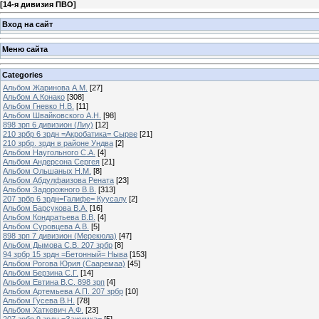
[
14-я дивизия ПВО
]
Вход на сайт
Меню сайта
Categories
Альбом Жаринова А.М.
[27]
Альбом А.Конако
[308]
Альбом Гневко Н.В.
[11]
Альбом Швайковского А.Н.
[98]
898 зрп 6 дивизион (Лиу)
[12]
210 зрбр 6 зрдн =Акробатика= Сырве
[21]
210 зрбр. зрдн в районе Ундва
[2]
Альбом Наугольного С.А.
[4]
Альбом Андерсона Сергея
[21]
Альбом Ольшаных Н.М.
[8]
Альбом Абдулфаизова Рената
[23]
Альбом Задорожного В.В.
[313]
207 зрбр 6 зрдн=Галифе= Куусалу
[2]
Альбом Барсукова В.А.
[16]
Альбом Кондратьева В.В.
[4]
Альбом Суровцева А.В.
[5]
898 зрп 7 дивизион (Мерекюла)
[47]
Альбом Дымова С.В. 207 зрбр
[8]
94 зрбр 15 зрдн =Бетонный= Ныва
[153]
Альбом Рогова Юрия (Сааремаа)
[45]
Альбом Берзина С.Г.
[14]
Альбом Евтина В.С. 898 зрп
[4]
Альбом Артемьева А.П. 207 зрбр
[10]
Альбом Гусева В.Н.
[78]
Альбом Хаткевич А.Ф.
[23]
207 зрбр 9 зрдн =Зажимка=
[5]