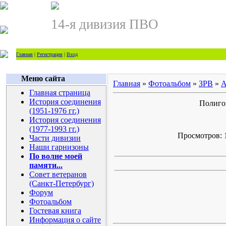
14-я дивизия ПВО
Главная
|
Регистрация
|
Вход
Меню сайта
Главная
»
Фотоальбом
»
ЗРВ
»
А
Главная страница
История соединения
Полигон
(1951-1976 гг.)
История соединения
(1977-1993 гг.)
Просмотров: 1
Части дивизии
Наши гарнизоны
По волне моей
памяти...
Совет ветеранов
(Санкт-Петербург)
Форум
Фотоальбом
Гостевая книга
Информация о сайте