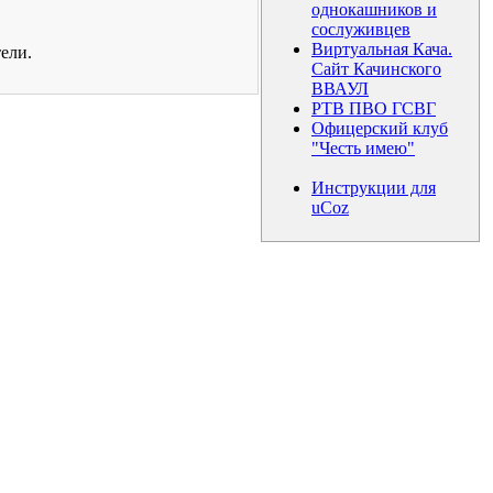
однокашников и
сослуживцев
Виртуальная Кача.
ели.
Сайт Качинского
ВВАУЛ
РТВ ПВО ГСВГ
Офицерский клуб
"Честь имею"
Инструкции для
uCoz