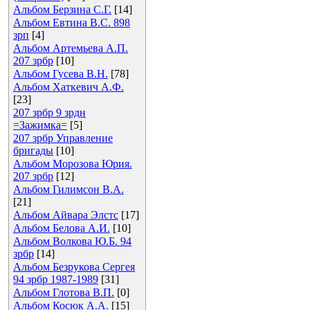
Альбом Берзина С.Г.
[14]
Альбом Евтина В.С. 898
зрп
[4]
Альбом Артемьева А.П.
207 зрбр
[10]
Альбом Гусева В.Н.
[78]
Альбом Хаткевич А.Ф.
[23]
207 зрбр 9 зрдн
=Зажимка=
[5]
207 зрбр Управление
бригады
[10]
Альбом Морозова Юрия.
207 зрбр
[12]
Альбом Гилимсон В.А.
[21]
Альбом Айвара Элстс
[17]
Альбом Белова А.И.
[10]
Альбом Волкова Ю.Б. 94
зрбр
[14]
Альбом Безрукова Сергея
94 зрбр 1987-1989
[31]
Альбом Глотова В.П.
[0]
Альбом Косюк А.А.
[15]