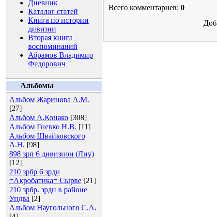
Дневник
Всего комментариев:
0
Каталог статей
Книга по истории
Доб
дивизии
Вторая книга
воспоминаний
Абрамов Владимир
Федорович
Альбомы
Альбом Жаринова А.М.
[27]
Альбом А.Конако
[308]
Альбом Гневко Н.В.
[11]
Альбом Швайковского
А.Н.
[98]
898 зрп 6 дивизион (Лиу)
[12]
210 зрбр 6 зрдн
=Акробатика= Сырве
[21]
210 зрбр. зрдн в районе
Ундва
[2]
Альбом Наугольного С.А.
[4]