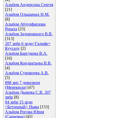
Альбом Андерсона Сергея
[21]
Альбом Ольшаных Н.М.
[8]
Альбом Абдулфаизова
Рената
[23]
Альбом Задорожного В.В.
[313]
207 зрбр 6 зрдн=Галифе=
Куусалу
[2]
Альбом Барсукова В.А.
[16]
Альбом Кондратьева В.В.
[4]
Альбом Суровцева А.В.
[5]
898 зрп 7 дивизион
(Мерекюла)
[47]
Альбом Дымова С.В. 207
зрбр
[8]
94 зрбр 15 зрдн
=Бетонный= Ныва
[153]
Альбом Рогова Юрия
(Сааремаа)
[45]