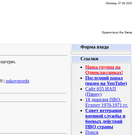
Пятница, 07.08.2026
Приветствую Вас
Гость
Форма входа
Ссылки
 лагерю.
Наша группа на
Одноклассниках!
Последний парад
9 |
pskovproekt
(видео на YouTube)
Сайт 655 ИАП
(Пярну)
18 дивизия ПВО.
Египет 1970-1971 гг.
Совет ветеранов
военной службы и
боевых действий
ПВО страны
Поиск