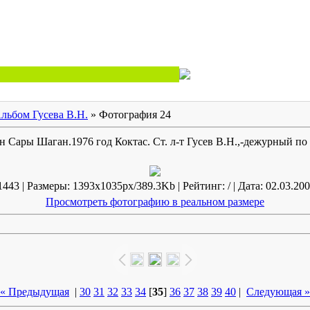
льбом Гусева В.Н.
» Фотография 24
 Сары Шаган.1976 год Коктас. Ст. л-т Гусев В.Н.,-дежурный по
443 | Размеры: 1393x1035px/389.3Kb | Рейтинг: / | Дата: 02.03.200
Просмотреть фотографию в реальном размере
« Предыдущая
|
30
31
32
33
34
[
35
]
36
37
38
39
40
|
Следующая »