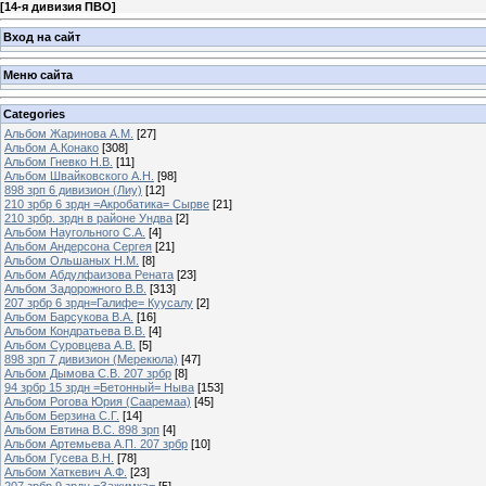
[
14-я дивизия ПВО
]
Вход на сайт
Меню сайта
Categories
Альбом Жаринова А.М.
[27]
Альбом А.Конако
[308]
Альбом Гневко Н.В.
[11]
Альбом Швайковского А.Н.
[98]
898 зрп 6 дивизион (Лиу)
[12]
210 зрбр 6 зрдн =Акробатика= Сырве
[21]
210 зрбр. зрдн в районе Ундва
[2]
Альбом Наугольного С.А.
[4]
Альбом Андерсона Сергея
[21]
Альбом Ольшаных Н.М.
[8]
Альбом Абдулфаизова Рената
[23]
Альбом Задорожного В.В.
[313]
207 зрбр 6 зрдн=Галифе= Куусалу
[2]
Альбом Барсукова В.А.
[16]
Альбом Кондратьева В.В.
[4]
Альбом Суровцева А.В.
[5]
898 зрп 7 дивизион (Мерекюла)
[47]
Альбом Дымова С.В. 207 зрбр
[8]
94 зрбр 15 зрдн =Бетонный= Ныва
[153]
Альбом Рогова Юрия (Сааремаа)
[45]
Альбом Берзина С.Г.
[14]
Альбом Евтина В.С. 898 зрп
[4]
Альбом Артемьева А.П. 207 зрбр
[10]
Альбом Гусева В.Н.
[78]
Альбом Хаткевич А.Ф.
[23]
207 зрбр 9 зрдн =Зажимка=
[5]