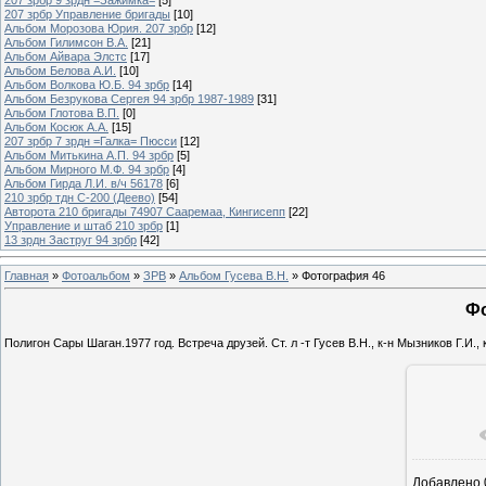
207 зрбр Управление бригады
[10]
Альбом Морозова Юрия. 207 зрбр
[12]
Альбом Гилимсон В.А.
[21]
Альбом Айвара Элстс
[17]
Альбом Белова А.И.
[10]
Альбом Волкова Ю.Б. 94 зрбр
[14]
Альбом Безрукова Сергея 94 зрбр 1987-1989
[31]
Альбом Глотова В.П.
[0]
Альбом Косюк А.А.
[15]
207 зрбр 7 зрдн =Галка= Пюсси
[12]
Альбом Митькина А.П. 94 зрбр
[5]
Альбом Мирного М.Ф. 94 зрбр
[4]
Альбом Гирда Л.И. в/ч 56178
[6]
210 зрбр тдн С-200 (Деево)
[54]
Авторота 210 бригады 74907 Сааремаа, Кингисепп
[22]
Управление и штаб 210 зрбр
[1]
13 зрдн Заструг 94 зрбр
[42]
Главная
»
Фотоальбом
»
ЗРВ
»
Альбом Гусева В.Н.
» Фотография 46
Фо
Полигон Сары Шаган.1977 год. Встреча друзей. Ст. л -т Гусев В.Н., к-н Мызников Г.И., к
Добавлено