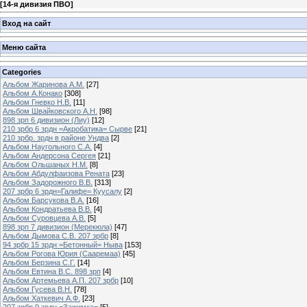
[
14-я дивизия ПВО
]
Вход на сайт
Меню сайта
Categories
Альбом Жаринова А.М.
[27]
Альбом А.Конако
[308]
Альбом Гневко Н.В.
[11]
Альбом Швайковского А.Н.
[98]
898 зрп 6 дивизион (Лиу)
[12]
210 зрбр 6 зрдн =Акробатика= Сырве
[21]
210 зрбр. зрдн в районе Ундва
[2]
Альбом Наугольного С.А.
[4]
Альбом Андерсона Сергея
[21]
Альбом Ольшаных Н.М.
[8]
Альбом Абдулфаизова Рената
[23]
Альбом Задорожного В.В.
[313]
207 зрбр 6 зрдн=Галифе= Куусалу
[2]
Альбом Барсукова В.А.
[16]
Альбом Кондратьева В.В.
[4]
Альбом Суровцева А.В.
[5]
898 зрп 7 дивизион (Мерекюла)
[47]
Альбом Дымова С.В. 207 зрбр
[8]
94 зрбр 15 зрдн =Бетонный= Ныва
[153]
Альбом Рогова Юрия (Сааремаа)
[45]
Альбом Берзина С.Г.
[14]
Альбом Евтина В.С. 898 зрп
[4]
Альбом Артемьева А.П. 207 зрбр
[10]
Альбом Гусева В.Н.
[78]
Альбом Хаткевич А.Ф.
[23]
207 зрбр 9 зрдн =Зажимка=
[5]