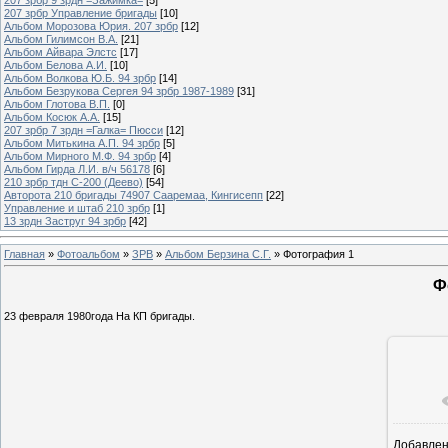
207 зрбр Управление бригады
[10]
Альбом Морозова Юрия. 207 зрбр
[12]
Альбом Гилимсон В.А.
[21]
Альбом Айвара Элстс
[17]
Альбом Белова А.И.
[10]
Альбом Волкова Ю.Б. 94 зрбр
[14]
Альбом Безрукова Сергея 94 зрбр 1987-1989
[31]
Альбом Глотова В.П.
[0]
Альбом Косюк А.А.
[15]
207 зрбр 7 зрдн =Галка= Пюсси
[12]
Альбом Митькина А.П. 94 зрбр
[5]
Альбом Мирного М.Ф. 94 зрбр
[4]
Альбом Гирда Л.И. в/ч 56178
[6]
210 зрбр тдн С-200 (Деево)
[54]
Авторота 210 бригады 74907 Сааремаа, Кингисепп
[22]
Управление и штаб 210 зрбр
[1]
13 зрдн Заструг 94 зрбр
[42]
Главная
»
Фотоальбом
»
ЗРВ
»
Альбом Берзина С.Г.
» Фотография 1
Ф
23 февраля 1980года На КП бригады.
Добавле