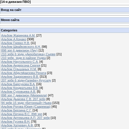
[
14-я дивизия ПВО
]
Вход на сайт
Меню сайта
Categories
Альбом Жаринова А.М.
[27]
Альбом А.Конако
[308]
Альбом Гневко Н.В.
[11]
Альбом Швайковского А.Н.
[98]
898 зрп 6 дивизион (Лиу)
[12]
210 зрбр 6 зрдн =Акробатика= Сырве
[21]
210 зрбр. зрдн в районе Ундва
[2]
Альбом Наугольного С.А.
[4]
Альбом Андерсона Сергея
[21]
Альбом Ольшаных Н.М.
[8]
Альбом Абдулфаизова Рената
[23]
Альбом Задорожного В.В.
[313]
207 зрбр 6 зрдн=Галифе= Куусалу
[2]
Альбом Барсукова В.А.
[16]
Альбом Кондратьева В.В.
[4]
Альбом Суровцева А.В.
[5]
898 зрп 7 дивизион (Мерекюла)
[47]
Альбом Дымова С.В. 207 зрбр
[8]
94 зрбр 15 зрдн =Бетонный= Ныва
[153]
Альбом Рогова Юрия (Сааремаа)
[45]
Альбом Берзина С.Г.
[14]
Альбом Евтина В.С. 898 зрп
[4]
Альбом Артемьева А.П. 207 зрбр
[10]
Альбом Гусева В.Н.
[78]
Альбом Хаткевич А.Ф.
[23]
207 зрбр 9 зрдн =Зажимка=
[5]