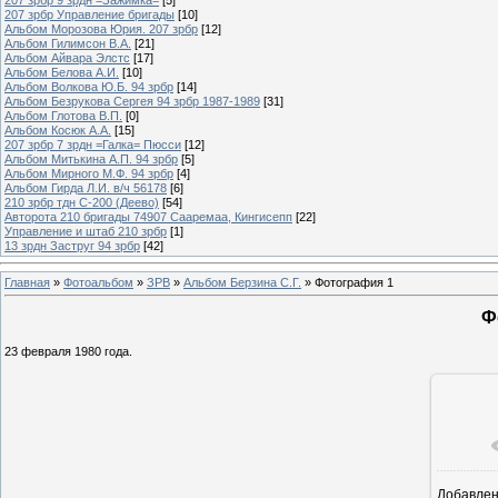
207 зрбр Управление бригады
[10]
Альбом Морозова Юрия. 207 зрбр
[12]
Альбом Гилимсон В.А.
[21]
Альбом Айвара Элстс
[17]
Альбом Белова А.И.
[10]
Альбом Волкова Ю.Б. 94 зрбр
[14]
Альбом Безрукова Сергея 94 зрбр 1987-1989
[31]
Альбом Глотова В.П.
[0]
Альбом Косюк А.А.
[15]
207 зрбр 7 зрдн =Галка= Пюсси
[12]
Альбом Митькина А.П. 94 зрбр
[5]
Альбом Мирного М.Ф. 94 зрбр
[4]
Альбом Гирда Л.И. в/ч 56178
[6]
210 зрбр тдн С-200 (Деево)
[54]
Авторота 210 бригады 74907 Сааремаа, Кингисепп
[22]
Управление и штаб 210 зрбр
[1]
13 зрдн Заструг 94 зрбр
[42]
Главная
»
Фотоальбом
»
ЗРВ
»
Альбом Берзина С.Г.
» Фотография 1
Ф
23 февраля 1980 года.
Добавле