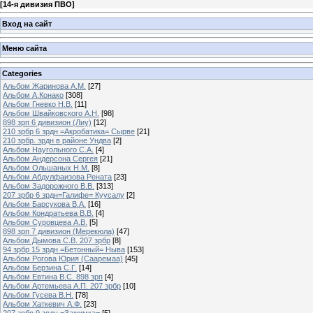
[
14-я дивизия ПВО
]
Вход на сайт
Меню сайта
Categories
Альбом Жаринова А.М.
[27]
Альбом А.Конако
[308]
Альбом Гневко Н.В.
[11]
Альбом Швайковского А.Н.
[98]
898 зрп 6 дивизион (Лиу)
[12]
210 зрбр 6 зрдн =Акробатика= Сырве
[21]
210 зрбр. зрдн в районе Ундва
[2]
Альбом Наугольного С.А.
[4]
Альбом Андерсона Сергея
[21]
Альбом Ольшаных Н.М.
[8]
Альбом Абдулфаизова Рената
[23]
Альбом Задорожного В.В.
[313]
207 зрбр 6 зрдн=Галифе= Куусалу
[2]
Альбом Барсукова В.А.
[16]
Альбом Кондратьева В.В.
[4]
Альбом Суровцева А.В.
[5]
898 зрп 7 дивизион (Мерекюла)
[47]
Альбом Дымова С.В. 207 зрбр
[8]
94 зрбр 15 зрдн =Бетонный= Ныва
[153]
Альбом Рогова Юрия (Сааремаа)
[45]
Альбом Берзина С.Г.
[14]
Альбом Евтина В.С. 898 зрп
[4]
Альбом Артемьева А.П. 207 зрбр
[10]
Альбом Гусева В.Н.
[78]
Альбом Хаткевич А.Ф.
[23]
207 зрбр 9 зрдн =Зажимка=
[5]