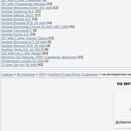
207 зрбр Управление бригады
[10]
Альбом Морозова Юрия. 207 зрбр
[12]
Альбом Гилимсон В.А.
[21]
Альбом Айвара Элстс
[17]
Альбом Белова А.И.
[10]
Альбом Волкова Ю.Б. 94 зрбр
[14]
Альбом Безрукова Сергея 94 зрбр 1987-1989
[31]
Альбом Глотова В.П.
[0]
Альбом Косюк А.А.
[15]
207 зрбр 7 зрдн =Галка= Пюсси
[12]
Альбом Митькина А.П. 94 зрбр
[5]
Альбом Мирного М.Ф. 94 зрбр
[4]
Альбом Гирда Л.И. в/ч 56178
[6]
210 зрбр тдн С-200 (Деево)
[54]
Авторота 210 бригады 74907 Сааремаа, Кингисепп
[22]
Управление и штаб 210 зрбр
[1]
13 зрдн Заструг 94 зрбр
[42]
Главная
»
Фотоальбом
»
ЗРВ
»
Альбом Рогова Юрия (Сааремаа)
» на метеоритном оз
на ме
Добавле