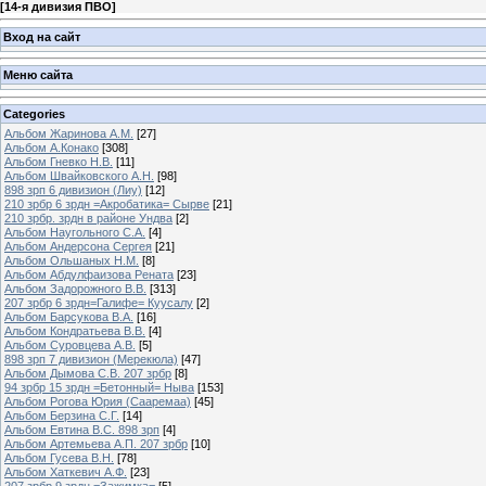
[
14-я дивизия ПВО
]
Вход на сайт
Меню сайта
Categories
Альбом Жаринова А.М.
[27]
Альбом А.Конако
[308]
Альбом Гневко Н.В.
[11]
Альбом Швайковского А.Н.
[98]
898 зрп 6 дивизион (Лиу)
[12]
210 зрбр 6 зрдн =Акробатика= Сырве
[21]
210 зрбр. зрдн в районе Ундва
[2]
Альбом Наугольного С.А.
[4]
Альбом Андерсона Сергея
[21]
Альбом Ольшаных Н.М.
[8]
Альбом Абдулфаизова Рената
[23]
Альбом Задорожного В.В.
[313]
207 зрбр 6 зрдн=Галифе= Куусалу
[2]
Альбом Барсукова В.А.
[16]
Альбом Кондратьева В.В.
[4]
Альбом Суровцева А.В.
[5]
898 зрп 7 дивизион (Мерекюла)
[47]
Альбом Дымова С.В. 207 зрбр
[8]
94 зрбр 15 зрдн =Бетонный= Ныва
[153]
Альбом Рогова Юрия (Сааремаа)
[45]
Альбом Берзина С.Г.
[14]
Альбом Евтина В.С. 898 зрп
[4]
Альбом Артемьева А.П. 207 зрбр
[10]
Альбом Гусева В.Н.
[78]
Альбом Хаткевич А.Ф.
[23]
207 зрбр 9 зрдн =Зажимка=
[5]