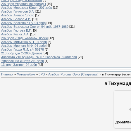
207 зрбр Управление бригады
[10]
Альбом Морозова Юрия. 207 зрбр
[12]
Альбом Гилимсон В.А.
[21]
Альбом Айвара Элстс
[17]
Альбом Белова А.И.
[10]
Альбом Волкова Ю.Б. 94 зрбр
[14]
Альбом Безрукова Сергея 94 зрбр 1987-1989
[31]
Альбом Глотова В.П.
[0]
Альбом Косюк А.А.
[15]
207 зрбр 7 зрдн =Галка= Пюсси
[12]
Альбом Митькина А.П. 94 зрбр
[5]
Альбом Мирного М.Ф. 94 зрбр
[4]
Альбом Гирда Л.И. в/ч 56178
[6]
210 зрбр тдн С-200 (Деево)
[54]
Авторота 210 бригады 74907 Сааремаа, Кингисепп
[22]
Управление и штаб 210 зрбр
[1]
13 зрдн Заструг 94 зрбр
[42]
Главная
»
Фотоальбом
»
ЗРВ
»
Альбом Рогова Юрия (Сааремаа)
» в Тихумарди (если
в Тихумард
Добавле