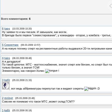
Всего комментариев
:
6
6
taps
(10.03.2009 10:20)
Ну заявки-то и мы писали. И завышали, как могли.
В бригаде было первое "секвестирование", у командира - второе, у комбата - третье
5
Секретчик
(06.03.2009 13:57)
А на новую технику спирт на регламентные работы выдавался 20-ти литровыми канис
4
taps
(06.03.2009 09:48)
А я догадался!
По такой цепочке: МТС - маттехснабжение, значит спирт или бензин, но спирт был то
только бензин, а значит ГСМ!
Элементарно, как говорил Холмс
!
3
kafir
(05.03.2009 21:33)
вот ведь аббревиатуры перепутал так и видают секреты
:D
2
mnbgt
(05.03.2009 20:48)
Совсем не понимаю что такое МТС ,может склад ГСМ??
1
kafir
(05.03.2009 00:18)