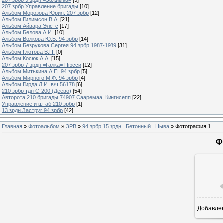
207 зрбр Управление бригады
[10]
Альбом Морозова Юрия. 207 зрбр
[12]
Альбом Гилимсон В.А.
[21]
Альбом Айвара Элстс
[17]
Альбом Белова А.И.
[10]
Альбом Волкова Ю.Б. 94 зрбр
[14]
Альбом Безрукова Сергея 94 зрбр 1987-1989
[31]
Альбом Глотова В.П.
[0]
Альбом Косюк А.А.
[15]
207 зрбр 7 зрдн =Галка= Пюсси
[12]
Альбом Митькина А.П. 94 зрбр
[5]
Альбом Мирного М.Ф. 94 зрбр
[4]
Альбом Гирда Л.И. в/ч 56178
[6]
210 зрбр тдн С-200 (Деево)
[54]
Авторота 210 бригады 74907 Сааремаа, Кингисепп
[22]
Управление и штаб 210 зрбр
[1]
13 зрдн Заструг 94 зрбр
[42]
Главная
»
Фотоальбом
»
ЗРВ
»
94 зрбр 15 зрдн =Бетонный= Ныва
» Фотография 1
Ф
Добавле