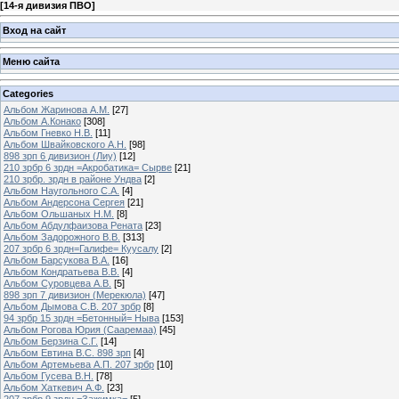
[
14-я дивизия ПВО
]
Вход на сайт
Меню сайта
Categories
Альбом Жаринова А.М.
[27]
Альбом А.Конако
[308]
Альбом Гневко Н.В.
[11]
Альбом Швайковского А.Н.
[98]
898 зрп 6 дивизион (Лиу)
[12]
210 зрбр 6 зрдн =Акробатика= Сырве
[21]
210 зрбр. зрдн в районе Ундва
[2]
Альбом Наугольного С.А.
[4]
Альбом Андерсона Сергея
[21]
Альбом Ольшаных Н.М.
[8]
Альбом Абдулфаизова Рената
[23]
Альбом Задорожного В.В.
[313]
207 зрбр 6 зрдн=Галифе= Куусалу
[2]
Альбом Барсукова В.А.
[16]
Альбом Кондратьева В.В.
[4]
Альбом Суровцева А.В.
[5]
898 зрп 7 дивизион (Мерекюла)
[47]
Альбом Дымова С.В. 207 зрбр
[8]
94 зрбр 15 зрдн =Бетонный= Ныва
[153]
Альбом Рогова Юрия (Сааремаа)
[45]
Альбом Берзина С.Г.
[14]
Альбом Евтина В.С. 898 зрп
[4]
Альбом Артемьева А.П. 207 зрбр
[10]
Альбом Гусева В.Н.
[78]
Альбом Хаткевич А.Ф.
[23]
207 зрбр 9 зрдн =Зажимка=
[5]