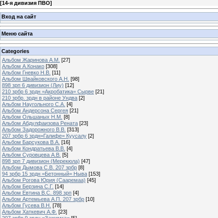
[
14-я дивизия ПВО
]
Вход на сайт
Меню сайта
Categories
Альбом Жаринова А.М.
[27]
Альбом А.Конако
[308]
Альбом Гневко Н.В.
[11]
Альбом Швайковского А.Н.
[98]
898 зрп 6 дивизион (Лиу)
[12]
210 зрбр 6 зрдн =Акробатика= Сырве
[21]
210 зрбр. зрдн в районе Ундва
[2]
Альбом Наугольного С.А.
[4]
Альбом Андерсона Сергея
[21]
Альбом Ольшаных Н.М.
[8]
Альбом Абдулфаизова Рената
[23]
Альбом Задорожного В.В.
[313]
207 зрбр 6 зрдн=Галифе= Куусалу
[2]
Альбом Барсукова В.А.
[16]
Альбом Кондратьева В.В.
[4]
Альбом Суровцева А.В.
[5]
898 зрп 7 дивизион (Мерекюла)
[47]
Альбом Дымова С.В. 207 зрбр
[8]
94 зрбр 15 зрдн =Бетонный= Ныва
[153]
Альбом Рогова Юрия (Сааремаа)
[45]
Альбом Берзина С.Г.
[14]
Альбом Евтина В.С. 898 зрп
[4]
Альбом Артемьева А.П. 207 зрбр
[10]
Альбом Гусева В.Н.
[78]
Альбом Хаткевич А.Ф.
[23]
207 зрбр 9 зрдн =Зажимка=
[5]