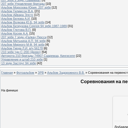
207 зрбр Управление бригады
[10]
Альбом Морозова Юрия. 207 зрбр
[12]
Альбом Гилимсон В.А.
[21]
Альбом Айвара Элстс
[17]
Альбом Белова А.И.
[10]
Альбом Волкова Ю.Б. 94 зрбр
[14]
Альбом Безрукова Сергея 94 зрбр 1987-1989
[31]
Альбом Глотова В.П.
[0]
Альбом Косюк А.А.
[15]
207 зрбр 7 зрдн =Галка= Пюсси
[12]
Альбом Митькина А.П. 94 зрбр
[5]
Альбом Мирного М.Ф. 94 зрбр
[4]
Альбом Гирда Л.И. в/ч 56178
[6]
210 зрбр тдн С-200 (Деево)
[54]
Авторота 210 бригады 74907 Сааремаа, Кингисепп
[22]
Управление и штаб 210 зрбр
[1]
13 зрдн Заструг 94 зрбр
[42]
Главная
»
Фотоальбом
»
ЗРВ
»
Альбом Задорожного В.В.
» Соревнования на первенств
Соревнования на пе
На финише
Добавл