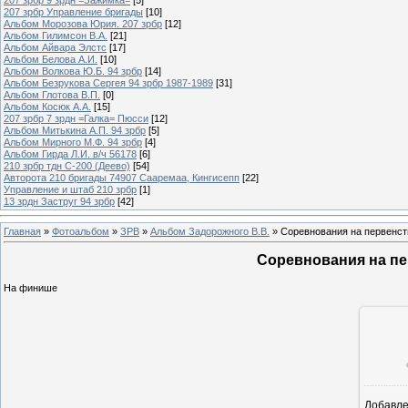
207 зрбр Управление бригады
[10]
Альбом Морозова Юрия. 207 зрбр
[12]
Альбом Гилимсон В.А.
[21]
Альбом Айвара Элстс
[17]
Альбом Белова А.И.
[10]
Альбом Волкова Ю.Б. 94 зрбр
[14]
Альбом Безрукова Сергея 94 зрбр 1987-1989
[31]
Альбом Глотова В.П.
[0]
Альбом Косюк А.А.
[15]
207 зрбр 7 зрдн =Галка= Пюсси
[12]
Альбом Митькина А.П. 94 зрбр
[5]
Альбом Мирного М.Ф. 94 зрбр
[4]
Альбом Гирда Л.И. в/ч 56178
[6]
210 зрбр тдн С-200 (Деево)
[54]
Авторота 210 бригады 74907 Сааремаа, Кингисепп
[22]
Управление и штаб 210 зрбр
[1]
13 зрдн Заструг 94 зрбр
[42]
Главная
»
Фотоальбом
»
ЗРВ
»
Альбом Задорожного В.В.
» Соревнования на первенств
Соревнования на пе
На финише
Добавл