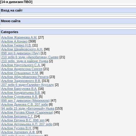
[
14-я дивизия ПВО
]
Вход на сайт
Меню сайта
Categories
Альбом Жаринова А.М.
[27]
Альбом А.Конако
[308]
Альбом Гневко Н.В.
[11]
Альбом Швайковского А.Н.
[98]
898 зрп 6 дивизион (Лиу)
[12]
210 зрбр 6 зрдн =Акробатика= Сырве
[21]
210 зрбр. зрдн в районе Ундва
[2]
Альбом Наугольного С.А.
[4]
Альбом Андерсона Сергея
[21]
Альбом Ольшаных Н.М.
[8]
Альбом Абдулфаизова Рената
[23]
Альбом Задорожного В.В.
[313]
207 зрбр 6 зрдн=Галифе= Куусалу
[2]
Альбом Барсукова В.А.
[16]
Альбом Кондратьева В.В.
[4]
Альбом Суровцева А.В.
[5]
898 зрп 7 дивизион (Мерекюла)
[47]
Альбом Дымова С.В. 207 зрбр
[8]
94 зрбр 15 зрдн =Бетонный= Ныва
[153]
Альбом Рогова Юрия (Сааремаа)
[45]
Альбом Берзина С.Г.
[14]
Альбом Евтина В.С. 898 зрп
[4]
Альбом Артемьева А.П. 207 зрбр
[10]
Альбом Гусева В.Н.
[78]
Альбом Хаткевич А.Ф.
[23]
207 зрбр 9 зрдн =Зажимка=
[5]