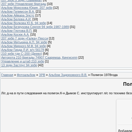
207 зрбр Управление бригады
[10]
Альбом Морозова Юрия. 207 зрбр
[12]
Альбом Гилимсон В.А.
[21]
Альбом Айвара Элстс
[17]
Альбом Белова А.И.
[10]
Альбом Волкова Ю.Б. 94 зрбр
[14]
Альбом Безрукова Сергея 94 зрбр 1987-1989
[31]
Альбом Глотова В.П.
[0]
Альбом Косюк А.А.
[15]
207 зрбр 7 зрдн =Галка= Пюсси
[12]
Альбом Митькина А.П. 94 зрбр
[5]
Альбом Мирного М.Ф. 94 зрбр
[4]
Альбом Гирда Л.И. в/ч 56178
[6]
210 зрбр тдн С-200 (Деево)
[54]
Авторота 210 бригады 74907 Сааремаа, Кингисепп
[22]
Управление и штаб 210 зрбр
[1]
13 зрдн Заструг 94 зрбр
[42]
Главная
»
Фотоальбом
»
ЗРВ
»
Альбом Задорожного В.В.
» Полигон 1978года
Пол
Л/с д-на в пути следования на полигон.К-н Дымов С. инструктирует л/с по технике бе
Добавл