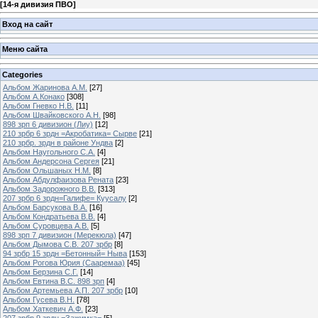
[
14-я дивизия ПВО
]
Вход на сайт
Меню сайта
Categories
Альбом Жаринова А.М.
[27]
Альбом А.Конако
[308]
Альбом Гневко Н.В.
[11]
Альбом Швайковского А.Н.
[98]
898 зрп 6 дивизион (Лиу)
[12]
210 зрбр 6 зрдн =Акробатика= Сырве
[21]
210 зрбр. зрдн в районе Ундва
[2]
Альбом Наугольного С.А.
[4]
Альбом Андерсона Сергея
[21]
Альбом Ольшаных Н.М.
[8]
Альбом Абдулфаизова Рената
[23]
Альбом Задорожного В.В.
[313]
207 зрбр 6 зрдн=Галифе= Куусалу
[2]
Альбом Барсукова В.А.
[16]
Альбом Кондратьева В.В.
[4]
Альбом Суровцева А.В.
[5]
898 зрп 7 дивизион (Мерекюла)
[47]
Альбом Дымова С.В. 207 зрбр
[8]
94 зрбр 15 зрдн =Бетонный= Ныва
[153]
Альбом Рогова Юрия (Сааремаа)
[45]
Альбом Берзина С.Г.
[14]
Альбом Евтина В.С. 898 зрп
[4]
Альбом Артемьева А.П. 207 зрбр
[10]
Альбом Гусева В.Н.
[78]
Альбом Хаткевич А.Ф.
[23]
207 зрбр 9 зрдн =Зажимка=
[5]