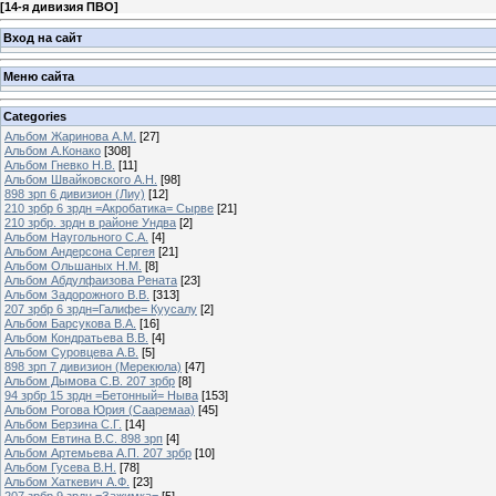
[
14-я дивизия ПВО
]
Вход на сайт
Меню сайта
Categories
Альбом Жаринова А.М.
[27]
Альбом А.Конако
[308]
Альбом Гневко Н.В.
[11]
Альбом Швайковского А.Н.
[98]
898 зрп 6 дивизион (Лиу)
[12]
210 зрбр 6 зрдн =Акробатика= Сырве
[21]
210 зрбр. зрдн в районе Ундва
[2]
Альбом Наугольного С.А.
[4]
Альбом Андерсона Сергея
[21]
Альбом Ольшаных Н.М.
[8]
Альбом Абдулфаизова Рената
[23]
Альбом Задорожного В.В.
[313]
207 зрбр 6 зрдн=Галифе= Куусалу
[2]
Альбом Барсукова В.А.
[16]
Альбом Кондратьева В.В.
[4]
Альбом Суровцева А.В.
[5]
898 зрп 7 дивизион (Мерекюла)
[47]
Альбом Дымова С.В. 207 зрбр
[8]
94 зрбр 15 зрдн =Бетонный= Ныва
[153]
Альбом Рогова Юрия (Сааремаа)
[45]
Альбом Берзина С.Г.
[14]
Альбом Евтина В.С. 898 зрп
[4]
Альбом Артемьева А.П. 207 зрбр
[10]
Альбом Гусева В.Н.
[78]
Альбом Хаткевич А.Ф.
[23]
207 зрбр 9 зрдн =Зажимка=
[5]