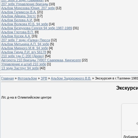
207 зрбр Управление бригады
[10]
Альбом Морозова Юрия. 207 зрбр
[12]
Альбом Гилимсон В.А.
[21]
Альбом Айвара Элстс
[17]
Альбом Белова А.И.
[10]
Альбом Волкова Ю.Б. 94 зрбр
[14]
Альбом Безрукова Сергея 94 зрбр 1987-1989
[31]
Альбом Глотова В.П.
[0]
Альбом Косюк А.А.
[15]
207 зрбр 7 зрдн =Галка= Пюсси
[12]
Альбом Митькина А.П. 94 зрбр
[5]
Альбом Мирного М.Ф. 94 зрбр
[4]
Альбом Гирда Л.И. в/ч 56178
[6]
210 зрбр тдн С-200 (Деево)
[54]
Авторота 210 бригады 74907 Сааремаа, Кингисепп
[22]
Управление и штаб 210 зрбр
[1]
13 зрдн Заструг 94 зрбр
[42]
Главная
»
Фотоальбом
»
ЗРВ
»
Альбом Задорожного В.В.
» Экскурсия в г.Таллинн 198
Экскурси
Л/с д-на в Олимпийском центре
Добавл