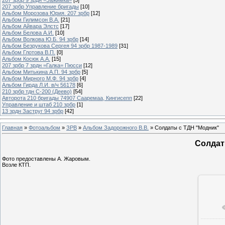
207 зрбр Управление бригады
[10]
Альбом Морозова Юрия. 207 зрбр
[12]
Альбом Гилимсон В.А.
[21]
Альбом Айвара Элстс
[17]
Альбом Белова А.И.
[10]
Альбом Волкова Ю.Б. 94 зрбр
[14]
Альбом Безрукова Сергея 94 зрбр 1987-1989
[31]
Альбом Глотова В.П.
[0]
Альбом Косюк А.А.
[15]
207 зрбр 7 зрдн =Галка= Пюсси
[12]
Альбом Митькина А.П. 94 зрбр
[5]
Альбом Мирного М.Ф. 94 зрбр
[4]
Альбом Гирда Л.И. в/ч 56178
[6]
210 зрбр тдн С-200 (Деево)
[54]
Авторота 210 бригады 74907 Сааремаа, Кингисепп
[22]
Управление и штаб 210 зрбр
[1]
13 зрдн Заструг 94 зрбр
[42]
Главная
»
Фотоальбом
»
ЗРВ
»
Альбом Задорожного В.В.
» Солдаты с ТДН "Модник"
Солдат
Фото предоставлены А. Жаровым.
Возле КТП.