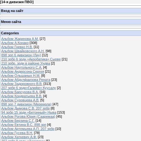
[
14-я дивизия ПВО
]
Вход на сайт
Меню сайта
Categories
Альбом Жаринова А.М.
[27]
Альбом А.Конако
[308]
Альбом Гневко Н.В.
[11]
Альбом Швайковского А.Н.
[98]
898 зрп 6 дивизион (Лиу)
[12]
210 зрбр 6 зрдн =Акробатика= Сырве
[21]
210 зрбр. зрдн в районе Ундва
[2]
Альбом Наугольного С.А.
[4]
Альбом Андерсона Сергея
[21]
Альбом Ольшаных Н.М.
[8]
Альбом Абдулфаизова Рената
[23]
Альбом Задорожного В.В.
[313]
207 зрбр 6 зрдн=Галифе= Куусалу
[2]
Альбом Барсукова В.А.
[16]
Альбом Кондратьева В.В.
[4]
Альбом Суровцева А.В.
[5]
898 зрп 7 дивизион (Мерекюла)
[47]
Альбом Дымова С.В. 207 зрбр
[8]
94 зрбр 15 зрдн =Бетонный= Ныва
[153]
Альбом Рогова Юрия (Сааремаа)
[45]
Альбом Берзина С.Г.
[14]
Альбом Евтина В.С. 898 зрп
[4]
Альбом Артемьева А.П. 207 зрбр
[10]
Альбом Гусева В.Н.
[78]
Альбом Хаткевич А.Ф.
[23]
207 зрбр 9 зрдн =Зажимка=
[5]