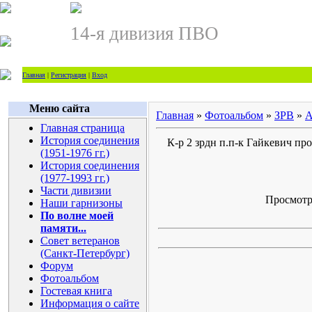
14-я дивизия ПВО
Главная
|
Регистрация
|
Вход
Меню сайта
Главная
»
Фотоальбом
»
ЗРВ
»
А
Главная страница
История соединения
К-р 2 зрдн п.п-к Гайкевич пр
(1951-1976 гг.)
История соединения
(1977-1993 гг.)
Части дивизии
Просмотро
Наши гарнизоны
По волне моей
памяти...
Совет ветеранов
(Санкт-Петербург)
Форум
Фотоальбом
Гостевая книга
Информация о сайте