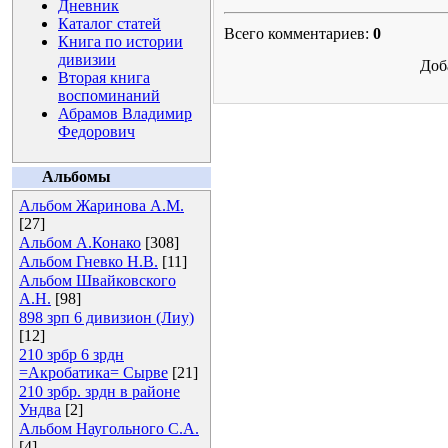
Дневник
Каталог статей
Всего комментариев:
0
Книга по истории
дивизии
Доб
Вторая книга
воспоминаний
Абрамов Владимир
Федорович
Альбомы
Альбом Жаринова А.М.
[27]
Альбом А.Конако
[308]
Альбом Гневко Н.В.
[11]
Альбом Швайковского
А.Н.
[98]
898 зрп 6 дивизион (Лиу)
[12]
210 зрбр 6 зрдн
=Акробатика= Сырве
[21]
210 зрбр. зрдн в районе
Ундва
[2]
Альбом Наугольного С.А.
[4]