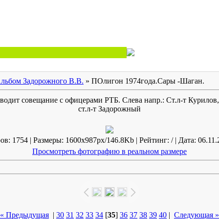
льбом Задорожного В.В.
» ПОлигон 1974года.Сары -Шаган.
оводит совещание с офицерами РТБ. Слева напр.: Ст.л-т Курилов, 
ст.л-т Задорожный
в: 1754 | Размеры: 1600x987px/146.8Kb | Рейтинг: / | Дата: 06.11.
Просмотреть фотографию в реальном размере
« Предыдущая
|
30
31
32
33
34
[
35
]
36
37
38
39
40
|
Следующая »