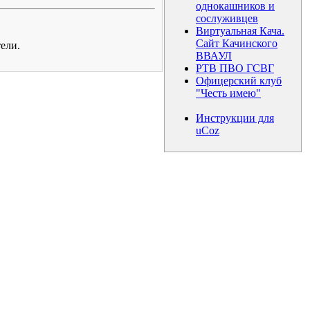
однокашников и
сослуживцев
Виртуальная Кача.
Сайт Качинского
ели.
ВВАУЛ
РТВ ПВО ГСВГ
Офицерский клуб
"Честь имею"
Инструкции для
uCoz