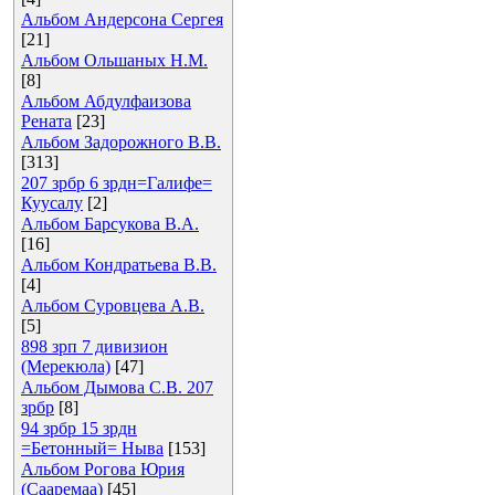
Альбом Андерсона Сергея
[21]
Альбом Ольшаных Н.М.
[8]
Альбом Абдулфаизова
Рената
[23]
Альбом Задорожного В.В.
[313]
207 зрбр 6 зрдн=Галифе=
Куусалу
[2]
Альбом Барсукова В.А.
[16]
Альбом Кондратьева В.В.
[4]
Альбом Суровцева А.В.
[5]
898 зрп 7 дивизион
(Мерекюла)
[47]
Альбом Дымова С.В. 207
зрбр
[8]
94 зрбр 15 зрдн
=Бетонный= Ныва
[153]
Альбом Рогова Юрия
(Сааремаа)
[45]