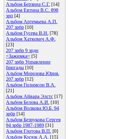
Альбом Берзина С.Г.
[14]
Альбом Евтина В.С. 898
зрп
[4]
Альбом Артемьева А.П.
207 зрбр
[10]
Альбом Гусева В.Н.
[78]
Альбом Хаткевич А.Ф.
[23]
207 зрбр 9 зрдн
=Зажимка=
[5]
207 зрбр Управление
бригады
[10]
Альбом Морозова Юрия.
207 зрбр
[12]
Альбом Гилимсон В.А.
[21]
Альбом Айвара Элстс
[17]
Альбом Белова А.И.
[10]
Альбом Волкова Ю.Б. 94
зрбр
[14]
Альбом Безрукова Сергея
94 зрбр 1987-1989
[31]
Альбом Глотова В.П.
[0]
Альбом Косюк А.А.
[15]