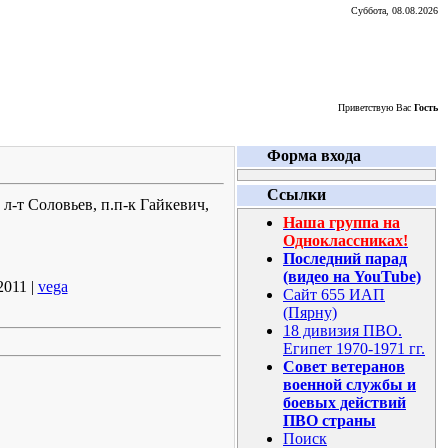
Суббота, 08.08.2026
Приветствую Вас
Гость
Форма входа
Ссылки
л-т Соловьев, п.п-к Гайкевич,
Наша группа на
Одноклассниках!
Последний парад
(видео на YouTube)
2011 |
vega
Сайт 655 ИАП
(Пярну)
18 дивизия ПВО.
Египет 1970-1971 гг.
Совет ветеранов
военной службы и
боевых действий
ПВО страны
Поиск